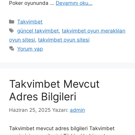
Poker oyununda …
Devamını oku…
Kategoriler
Takvimbet
Etiketler
güncel takvimbet
,
takvimbet oyun meraklıları
oyun sitesi
,
takvimbet oyun sitesi
Yorum yap
Takvimbet Mevcut
Adres Bilgileri
Haziran 25, 2025
Yazarı:
admin
Takvimbet mevcut adres bilgileri Takvimbet