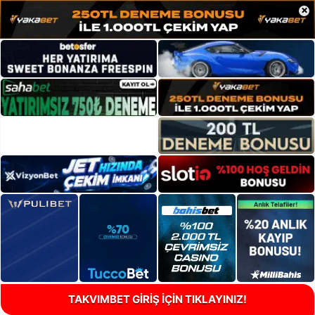
×
TAKVIMBET GİRİŞ İÇİN TIKLAYINIZ!