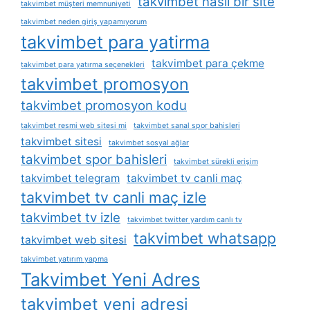
takvimbet nasil bir site
takvimbet müşteri memnuniyeti
takvimbet neden giriş yapamıyorum
takvimbet para yatirma
takvimbet para çekme
takvimbet para yatırma seçenekleri
takvimbet promosyon
takvimbet promosyon kodu
takvimbet resmi web sitesi mi
takvimbet sanal spor bahisleri
takvimbet sitesi
takvimbet sosyal ağlar
takvimbet spor bahisleri
takvimbet sürekli erişim
takvimbet telegram
takvimbet tv canli maç
takvimbet tv canli maç izle
takvimbet tv izle
takvimbet twitter yardım canlı tv
takvimbet whatsapp
takvimbet web sitesi
takvimbet yatırım yapma
Takvimbet Yeni Adres
takvimbet yeni adresi