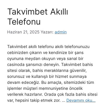
Takvimbet Akıllı
Telefonu
Haziran 21, 2025
Yazarı:
admin
Takvimbet akıllı telefonu akıllı telefonunuzu
cebinizden çıkarın ve kendinize bir şans
oyununa meydan okuyun veya sanal bir
casinoda şansınızı deneyin. Takvimbet bahis
sitesi olarak, bahis meraklılarına güvenilir,
sorunsuz ve kullanışlı bir hizmet sunmaya
devam edeceğiz. Bu amaçla, sitemizdeki tüm
işlemler müşteri memnuniyetine öncelik
verilerek hazırlanır. Orada çok fazla bahis sitesi
var, hepsini takip etmek zor. …
Devamını oku…