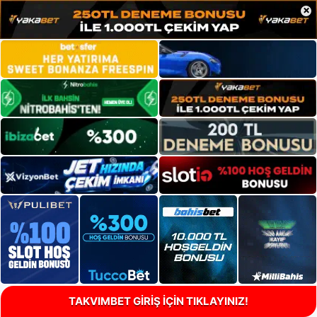
×
TAKVIMBET GİRİŞ İÇİN TIKLAYINIZ!