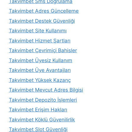
Takvimbet Sms Doğrulama
Takvimbet Adres Güncelleme
Takvimbet Destek Güvenliği
Takvimbet Site Kullanımı
Takvimbet Hizmet Şartları
Takvimbet Çevrimiçi Bahisler
Takvimbet Üyesiz Kullanım
Takvimbet Üye Avantajları
Takvimbet Yüksek Kazanç
Takvimbet Mevcut Adres Bilgisi
Takvimbet Depozito İşlemleri
Takvimbet Erişim Hakları
Takvimbet Köklü Güvenilirlik
Takvimbet Slot Güvenliği