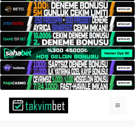
İçeriğe
atla
Menü