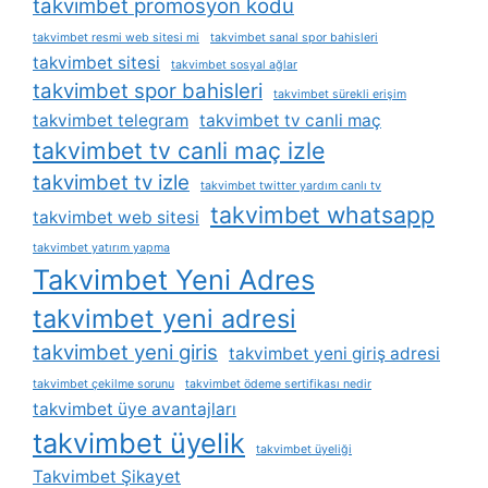
takvimbet promosyon kodu
takvimbet resmi web sitesi mi
takvimbet sanal spor bahisleri
takvimbet sitesi
takvimbet sosyal ağlar
takvimbet spor bahisleri
takvimbet sürekli erişim
takvimbet telegram
takvimbet tv canli maç
takvimbet tv canli maç izle
takvimbet tv izle
takvimbet twitter yardım canlı tv
takvimbet whatsapp
takvimbet web sitesi
takvimbet yatırım yapma
Takvimbet Yeni Adres
takvimbet yeni adresi
takvimbet yeni giris
takvimbet yeni giriş adresi
takvimbet çekilme sorunu
takvimbet ödeme sertifikası nedir
takvimbet üye avantajları
takvimbet üyelik
takvimbet üyeliği
Takvimbet Şikayet