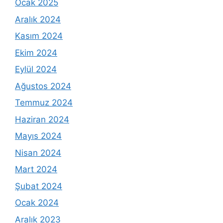
Ocak 2025
Aralık 2024
Kasım 2024
Ekim 2024
Eylül 2024
Ağustos 2024
Temmuz 2024
Haziran 2024
Mayıs 2024
Nisan 2024
Mart 2024
Şubat 2024
Ocak 2024
Aralık 2023