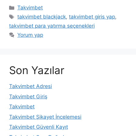
Kategoriler
Takvimbet
Etiketler
takvimbet blackjack
,
takvimbet giris yap
,
takvimbet para yatırma seçenekleri
Yorum yap
Son Yazılar
Takvimbet Adresi
Takvimbet Giriş
Takvimbet
Takvimbet Şikayet İncelemesi
Takvimbet Güvenli Kayıt