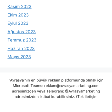
Kasım 2023
Ekim 2023
Eylül 2023
Ağustos 2023
Temmuz 2023
Haziran 2023
Mayıs 2023
"Avrasya'nın en büyük reklam platformunda olmak için
Microsoft Teams:
reklam@avrasyamarketing.com
adresimizden veya Telegram: @Avrasyamarketing
adresimizden irtibat kurabilirsiniz. (Tek iletişim
adreslerimiz teams / telegram ve mail adresimizdir.
Harici hiçbir iletişim adresimiz bulunmamaktadır.