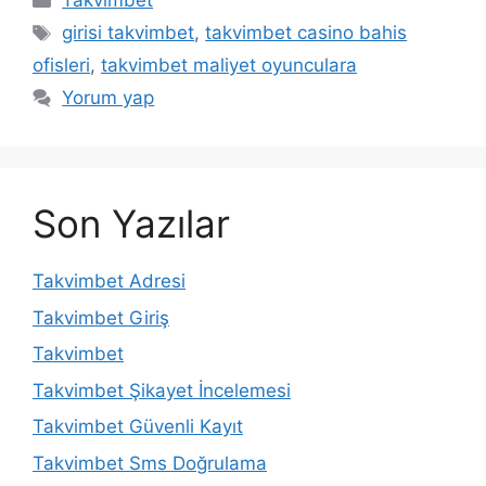
Takvimbet
Etiketler
girisi takvimbet
,
takvimbet casino bahis
ofisleri
,
takvimbet maliyet oyunculara
Yorum yap
Son Yazılar
Takvimbet Adresi
Takvimbet Giriş
Takvimbet
Takvimbet Şikayet İncelemesi
Takvimbet Güvenli Kayıt
Takvimbet Sms Doğrulama