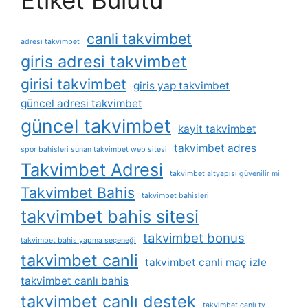
Etiket Bulutu
canli takvimbet
adresi takvimbet
giris adresi takvimbet
girisi takvimbet
giris yap takvimbet
güncel adresi takvimbet
güncel takvimbet
kayit takvimbet
takvimbet adres
spor bahisleri sunan takvimbet web sitesi
Takvimbet Adresi
takvimbet altyapısı güvenilir mi
Takvimbet Bahis
takvimbet bahisleri
takvimbet bahis sitesi
takvimbet bonus
takvimbet bahis yapma seçeneği
takvimbet canli
takvimbet canli maç izle
takvimbet canlı bahis
takvimbet canlı destek
takvimbet canlı tv