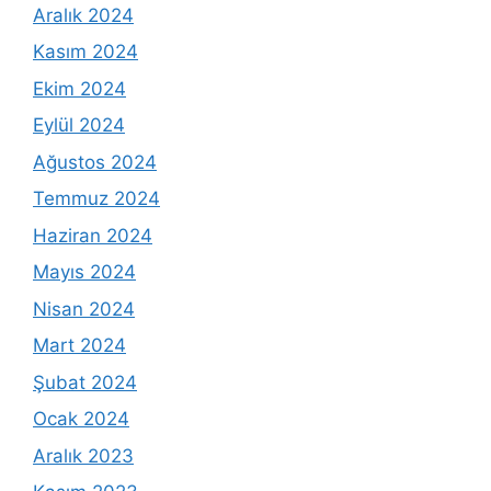
Aralık 2024
Kasım 2024
Ekim 2024
Eylül 2024
Ağustos 2024
Temmuz 2024
Haziran 2024
Mayıs 2024
Nisan 2024
Mart 2024
Şubat 2024
Ocak 2024
Aralık 2023