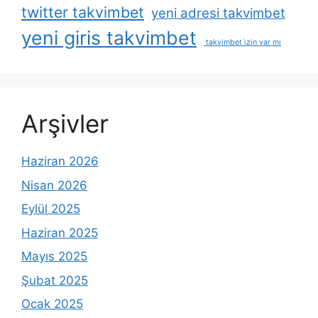
twitter takvimbet
yeni adresi takvimbet
yeni giris takvimbet
takvimbet i̇zin var mı
Arşivler
Haziran 2026
Nisan 2026
Eylül 2025
Haziran 2025
Mayıs 2025
Şubat 2025
Ocak 2025