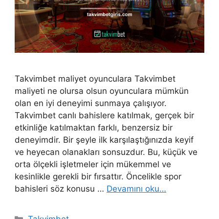
Takvimbet maliyet oyunculara Takvimbet
maliyeti ne olursa olsun oyunculara mümkün
olan en iyi deneyimi sunmaya çalışıyor.
Takvimbet canlı bahislere katılmak, gerçek bir
etkinliğe katılmaktan farklı, benzersiz bir
deneyimdir. Bir şeyle ilk karşılaştığınızda keyif
ve heyecan olanakları sonsuzdur. Bu, küçük ve
orta ölçekli işletmeler için mükemmel ve
kesinlikle gerekli bir fırsattır. Öncelikle spor
bahisleri söz konusu …
Devamını oku…
Kategoriler