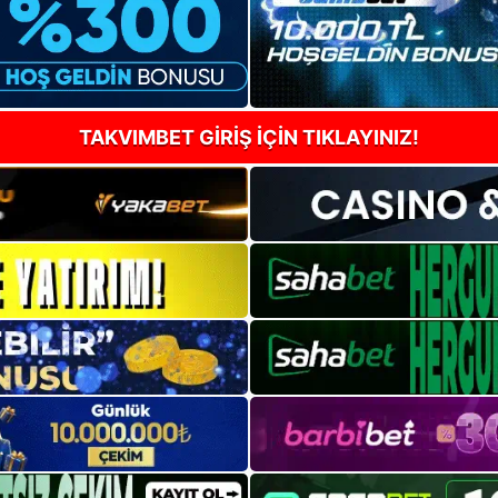
TAKVIMBET GİRİŞ İÇİN TIKLAYINIZ!