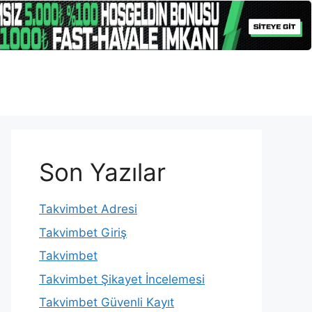
Son Yazılar
Takvimbet Adresi
Takvimbet Giriş
Takvimbet
Takvimbet Şikayet İncelemesi
Takvimbet Güvenli Kayıt