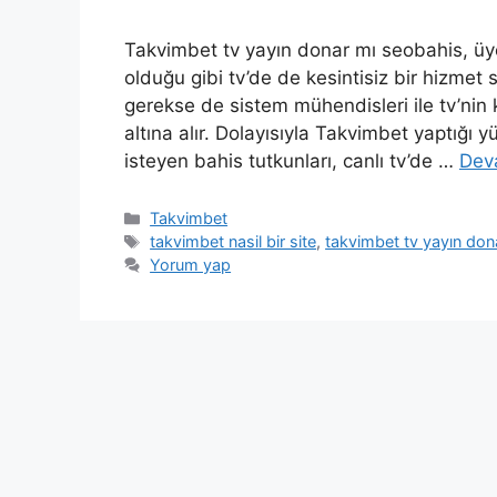
Takvimbet tv yayın donar mı seobahis, üy
olduğu gibi tv’de de kesintisiz bir hizmet
gerekse de sistem mühendisleri ile tv’nin 
altına alır. Dolayısıyla Takvimbet yaptığı 
isteyen bahis tutkunları, canlı tv’de …
Dev
Kategoriler
Takvimbet
Etiketler
takvimbet nasil bir site
,
takvimbet tv yayın don
Yorum yap