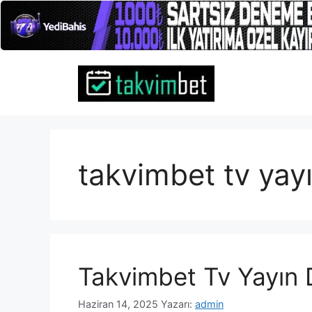
İçeriğe
atla
takvimbet tv yay
Takvimbet Tv Yayın 
Haziran 14, 2025
Yazarı:
admin