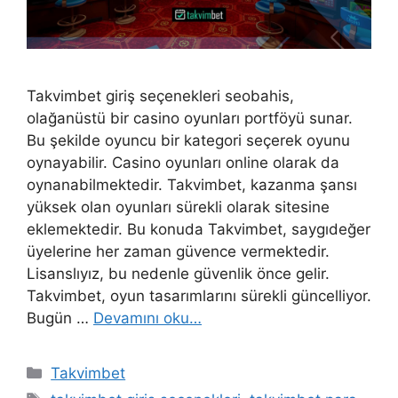
Takvimbet giriş seçenekleri seobahis,
olağanüstü bir casino oyunları portföyü sunar.
Bu şekilde oyuncu bir kategori seçerek oyunu
oynayabilir. Casino oyunları online olarak da
oynanabilmektedir. Takvimbet, kazanma şansı
yüksek olan oyunları sürekli olarak sitesine
eklemektedir. Bu konuda Takvimbet, saygıdeğer
üyelerine her zaman güvence vermektedir.
Lisanslıyız, bu nedenle güvenlik önce gelir.
Takvimbet, oyun tasarımlarını sürekli güncelliyor.
Bugün …
Devamını oku…
Kategoriler
Takvimbet
Etiketler