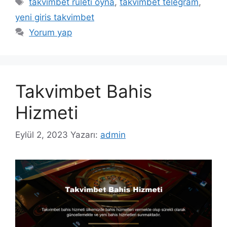
takvimbet ruleti oyna
,
takvimbet telegram
,
yeni giris takvimbet
Yorum yap
Takvimbet Bahis
Hizmeti
Eylül 2, 2023
Yazarı:
admin