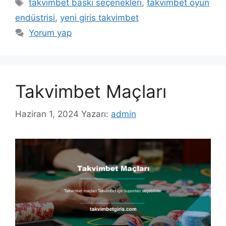
Etiketler
takvimbet baskı seçenekleri
,
takvimbet oyun
endüstrisi
,
yeni giris takvimbet
Yorum yap
Takvimbet Maçları
Haziran 1, 2024
Yazarı:
admin