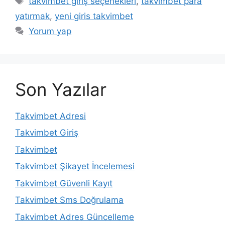
takvimbet giriş seçenekleri
,
takvimbet para
yatırmak
,
yeni giris takvimbet
Yorum yap
Son Yazılar
Takvimbet Adresi
Takvimbet Giriş
Takvimbet
Takvimbet Şikayet İncelemesi
Takvimbet Güvenli Kayıt
Takvimbet Sms Doğrulama
Takvimbet Adres Güncelleme