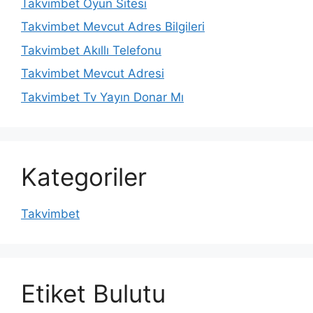
Takvimbet Oyun Sitesi
Takvimbet Mevcut Adres Bilgileri
Takvimbet Akıllı Telefonu
Takvimbet Mevcut Adresi
Takvimbet Tv Yayın Donar Mı
Kategoriler
Takvimbet
Etiket Bulutu