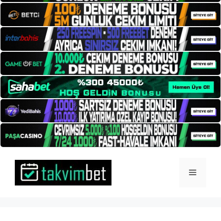
İçeriğe
atla
Menü