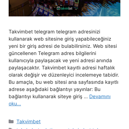
Takvimbet telegram telegram adresinizi
kullanarak web sitesine giriş yapabileceğiniz
yeni bir giriş adresi de bulabilirsiniz. Web sitesi
güncellenen Telegram adres bilgilerini
kullanıcıyla paylaşacak ve yeni adresi anında
paylaşacaktır. Takvimbet kayıtlı adresi haftalık
olarak değişir ve düzenleyici incelemeye tabidir.
Bu amaçla, bu web sitesi ana sayfasında kayıtlı
adrese aşağıdaki bağlantıyı yayınlar: Bu
bağlantıyı kullanarak siteye giriş …
Devamını
oku…
Kategoriler
Takvimbet
Etiketler