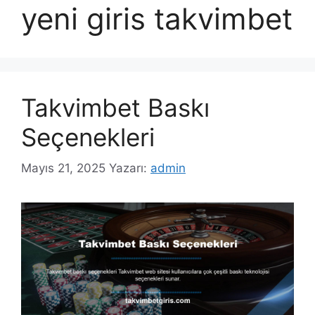
yeni giris takvimbet
Takvimbet Baskı
Seçenekleri
Mayıs 21, 2025
Yazarı:
admin