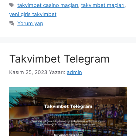
Etiketler
takvimbet casino maçları
,
takvimbet maçları
,
yeni giris takvimbet
Yorum yap
Takvimbet Telegram
Kasım 25, 2023
Yazarı:
admin