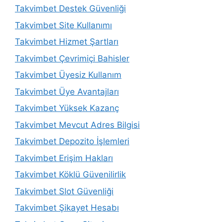
Takvimbet Destek Güvenliği
Takvimbet Site Kullanımı
Takvimbet Hizmet Şartları
Takvimbet Çevrimiçi Bahisler
Takvimbet Üyesiz Kullanım
Takvimbet Üye Avantajları
Takvimbet Yüksek Kazanç
Takvimbet Mevcut Adres Bilgisi
Takvimbet Depozito İşlemleri
Takvimbet Erişim Hakları
Takvimbet Köklü Güvenilirlik
Takvimbet Slot Güvenliği
Takvimbet Şikayet Hesabı