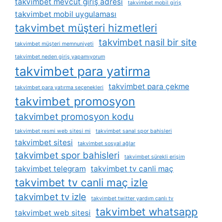
takvimbet mevcut giriş adresi
takvimbet mobil giriş
takvimbet mobil uygulaması
takvimbet müşteri hizmetleri
takvimbet nasil bir site
takvimbet müşteri memnuniyeti
takvimbet neden giriş yapamıyorum
takvimbet para yatirma
takvimbet para çekme
takvimbet para yatırma seçenekleri
takvimbet promosyon
takvimbet promosyon kodu
takvimbet resmi web sitesi mi
takvimbet sanal spor bahisleri
takvimbet sitesi
takvimbet sosyal ağlar
takvimbet spor bahisleri
takvimbet sürekli erişim
takvimbet telegram
takvimbet tv canli maç
takvimbet tv canli maç izle
takvimbet tv izle
takvimbet twitter yardım canlı tv
takvimbet whatsapp
takvimbet web sitesi