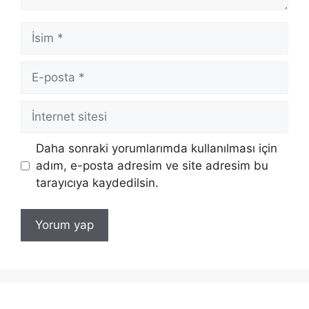
İsim
E-
posta
İnternet
sitesi
Daha sonraki yorumlarımda kullanılması için
adım, e-posta adresim ve site adresim bu
tarayıcıya kaydedilsin.