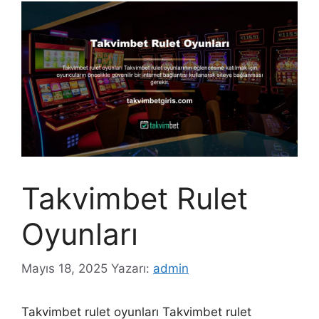
Takvimbet Rulet
Oyunları
Mayıs 18, 2025
Yazarı:
admin
Takvimbet rulet oyunları Takvimbet rulet