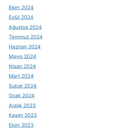
Ekim 2024
Eylül 2024
Ağustos 2024
Temmuz 2024
Haziran 2024
Mayıs 2024
Nisan 2024
Mart 2024
Şubat 2024
Ocak 2024
Aralık 2023
Kasım 2023
Ekim 2023