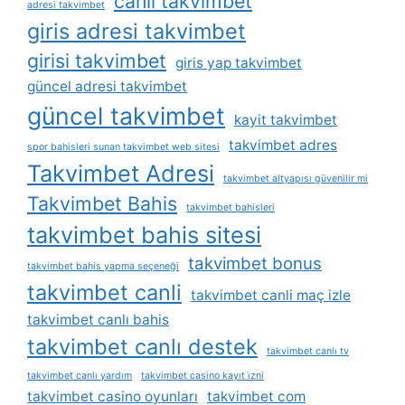
canli takvimbet
adresi takvimbet
giris adresi takvimbet
girisi takvimbet
giris yap takvimbet
güncel adresi takvimbet
güncel takvimbet
kayit takvimbet
takvimbet adres
spor bahisleri sunan takvimbet web sitesi
Takvimbet Adresi
takvimbet altyapısı güvenilir mi
Takvimbet Bahis
takvimbet bahisleri
takvimbet bahis sitesi
takvimbet bonus
takvimbet bahis yapma seçeneği
takvimbet canli
takvimbet canli maç izle
takvimbet canlı bahis
takvimbet canlı destek
takvimbet canlı tv
takvimbet canlı yardım
takvimbet casino kayıt i̇zni
takvimbet casino oyunları
takvimbet com