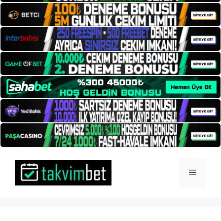
İçeriğe
atla
Menü