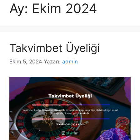
Ay:
Ekim 2024
Takvimbet Üyeliği
Ekim 5, 2024
Yazarı:
admin