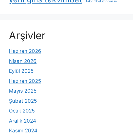
takvimbet i̇zin var mı
Arşivler
Haziran 2026
Nisan 2026
Eylül 2025
Haziran 2025
Mayıs 2025
Şubat 2025
Ocak 2025
Aralık 2024
Kasım 2024