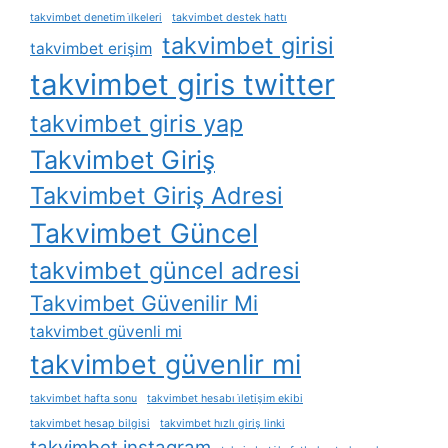
takvimbet denetim i̇lkeleri
takvimbet destek hattı
takvimbet girisi
takvimbet erişim
takvimbet giris twitter
takvimbet giris yap
Takvimbet Giriş
Takvimbet Giriş Adresi
Takvimbet Güncel
takvimbet güncel adresi
Takvimbet Güvenilir Mi
takvimbet güvenli mi
takvimbet güvenlir mi
takvimbet hafta sonu
takvimbet hesabı i̇letişim ekibi
takvimbet hesap bilgisi
takvimbet hızlı giriş linki
takvimbet instagram