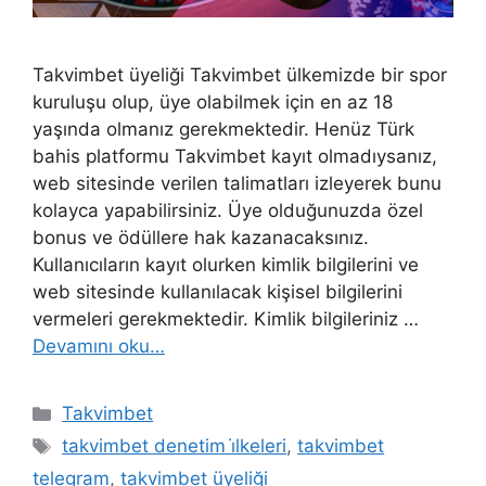
Takvimbet üyeliği Takvimbet ülkemizde bir spor
kuruluşu olup, üye olabilmek için en az 18
yaşında olmanız gerekmektedir. Henüz Türk
bahis platformu Takvimbet kayıt olmadıysanız,
web sitesinde verilen talimatları izleyerek bunu
kolayca yapabilirsiniz. Üye olduğunuzda özel
bonus ve ödüllere hak kazanacaksınız.
Kullanıcıların kayıt olurken kimlik bilgilerini ve
web sitesinde kullanılacak kişisel bilgilerini
vermeleri gerekmektedir. Kimlik bilgileriniz …
Devamını oku…
Kategoriler
Takvimbet
Etiketler
takvimbet denetim i̇lkeleri
,
takvimbet
telegram
,
takvimbet üyeliği