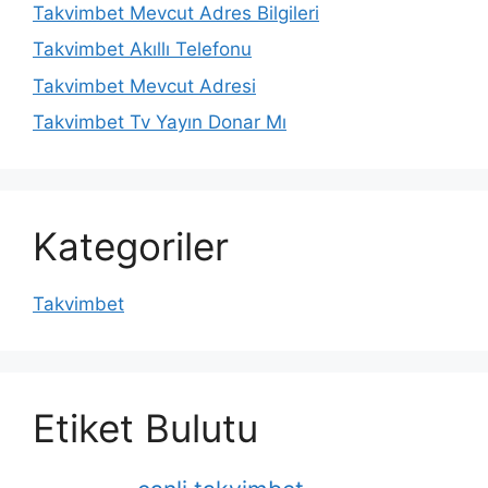
Takvimbet Mevcut Adres Bilgileri
Takvimbet Akıllı Telefonu
Takvimbet Mevcut Adresi
Takvimbet Tv Yayın Donar Mı
Kategoriler
Takvimbet
Etiket Bulutu