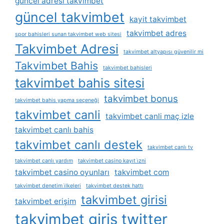
güncel adresi takvimbet
güncel takvimbet
kayit takvimbet
takvimbet adres
spor bahisleri sunan takvimbet web sitesi
Takvimbet Adresi
takvimbet altyapısı güvenilir mi
Takvimbet Bahis
takvimbet bahisleri
takvimbet bahis sitesi
takvimbet bonus
takvimbet bahis yapma seçeneği
takvimbet canli
takvimbet canli maç izle
takvimbet canlı bahis
takvimbet canlı destek
takvimbet canlı tv
takvimbet canlı yardım
takvimbet casino kayıt i̇zni
takvimbet casino oyunları
takvimbet com
takvimbet denetim i̇lkeleri
takvimbet destek hattı
takvimbet girisi
takvimbet erişim
takvimbet giris twitter