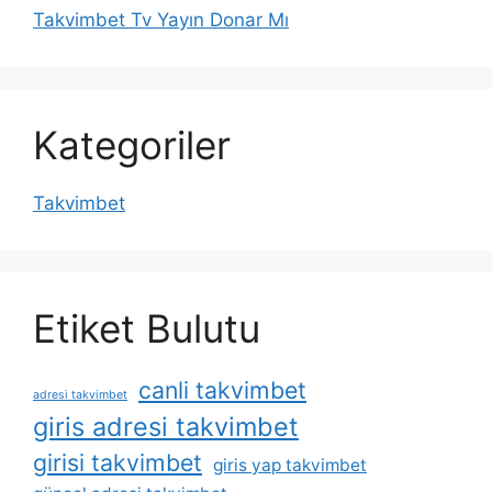
Takvimbet Tv Yayın Donar Mı
Kategoriler
Takvimbet
Etiket Bulutu
canli takvimbet
adresi takvimbet
giris adresi takvimbet
girisi takvimbet
giris yap takvimbet