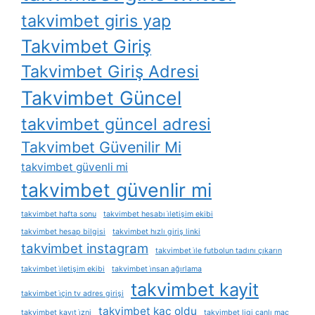
takvimbet giris yap
Takvimbet Giriş
Takvimbet Giriş Adresi
Takvimbet Güncel
takvimbet güncel adresi
Takvimbet Güvenilir Mi
takvimbet güvenli mi
takvimbet güvenlir mi
takvimbet hafta sonu
takvimbet hesabı i̇letişim ekibi
takvimbet hesap bilgisi
takvimbet hızlı giriş linki
takvimbet instagram
takvimbet i̇le futbolun tadını çıkarın
takvimbet i̇letişim ekibi
takvimbet i̇nsan ağırlama
takvimbet kayit
takvimbet i̇çin tv adres girişi
takvimbet kaç oldu
takvimbet kayıt i̇zni
takvimbet ligi canlı maç