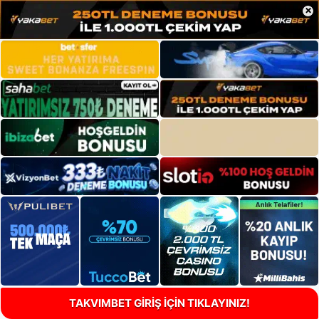
×
TAKVIMBET GİRİŞ İÇİN TIKLAYINIZ!