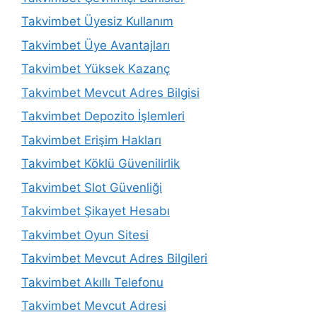
Takvimbet Üyesiz Kullanım
Takvimbet Üye Avantajları
Takvimbet Yüksek Kazanç
Takvimbet Mevcut Adres Bilgisi
Takvimbet Depozito İşlemleri
Takvimbet Erişim Hakları
Takvimbet Köklü Güvenilirlik
Takvimbet Slot Güvenliği
Takvimbet Şikayet Hesabı
Takvimbet Oyun Sitesi
Takvimbet Mevcut Adres Bilgileri
Takvimbet Akıllı Telefonu
Takvimbet Mevcut Adresi