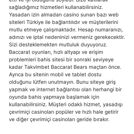
sağladığımız hizmetleri kullanabilirsiniz.
Yasadan izin almadan casino sunan bazı web
siteleri Türkiye ile bağlantılıdır ve müşterilerini
mutlu etmeye çalışmaktadır. Hesap numaranızı,
adınızı ve iptal nedeninizi vermeniz gerekecektir.
Sizi desteklemekten mutluluk duyuyoruz.
Baccarat oyunları, hızlı altyapı ve erişim
problemleri bahis sitesi bir sonraki seviyeye
kadar Takvimbet Baccarat Bears maçtan önce.
Ayrıca bu sitenin mobil ve tablet dostu
olduğunu lütfen unutmayın. Bunu siteye giriş
yapmak ve internet bağlantısı olan herhangi bir
oyunda bahis yapmaya başlamak için
kullanabilirsiniz. Müşteri odaklı hizmet, yasadışı
çevrimiçi casinoları popüler ve hızlı hale getirir
ve diğer çevrimiçi casinoları geride bırakır.