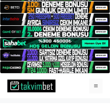
İçeriğe
atla
Menü