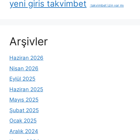
yeni giris takvimbet
takvimbet i̇zin var mı
Arşivler
Haziran 2026
Nisan 2026
Eylül 2025
Haziran 2025
Mayıs 2025
Şubat 2025
Ocak 2025
Aralık 2024