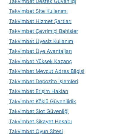
Takvimbet Destek Güvenliği
Takvimbet Site Kullanımı
Takvimbet Hizmet Şartları
Takvimbet Çevrimiçi Bahisler
Takvimbet Üyesiz Kullanım
Takvimbet Üye Avantajları
Takvimbet Yüksek Kazanç
Takvimbet Mevcut Adres Bilgisi
Takvimbet Depozito İşlemleri
Takvimbet Erişim Hakları
Takvimbet Köklü Güvenilirlik
Takvimbet Slot Güvenliği
Takvimbet Şikayet Hesabı
Takvimbet Oyun Sitesi