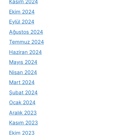
Kasım 2024
Ekim 2024
Eylül 2024
Ağustos 2024
Temmuz 2024
Haziran 2024
Mayıs 2024
Nisan 2024
Mart 2024
Şubat 2024
Ocak 2024
Aralık 2023
Kasım 2023
Ekim 2023