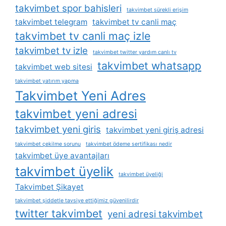
takvimbet spor bahisleri
takvimbet sürekli erişim
takvimbet telegram
takvimbet tv canli maç
takvimbet tv canli maç izle
takvimbet tv izle
takvimbet twitter yardım canlı tv
takvimbet whatsapp
takvimbet web sitesi
takvimbet yatırım yapma
Takvimbet Yeni Adres
takvimbet yeni adresi
takvimbet yeni giris
takvimbet yeni giriş adresi
takvimbet çekilme sorunu
takvimbet ödeme sertifikası nedir
takvimbet üye avantajları
takvimbet üyelik
takvimbet üyeliği
Takvimbet Şikayet
takvimbet şiddetle tavsiye ettiğimiz güvenilirdir
twitter takvimbet
yeni adresi takvimbet