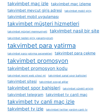
takvimbet maç izle
takvimbet maç izleme
takvimbet mevcut giriş adresi
takvimbet mobil giriş
takvimbet mobil uygulaması
takvimbet müşteri hizmetleri
takvimbet nasil bir site
takvimbet müşteri memnuniyeti
takvimbet neden giriş yapamıyorum
takvimbet para yatirma
takvimbet para çekme
takvimbet para yatırma seçenekleri
takvimbet promosyon
takvimbet promosyon kodu
takvimbet resmi web sitesi mi
takvimbet sanal spor bahisleri
takvimbet sitesi
takvimbet sosyal ağlar
takvimbet spor bahisleri
takvimbet sürekli erişim
takvimbet telegram
takvimbet tv canli maç
takvimbet tv canli maç izle
takvimbet tv izle
takvimbet twitter yardım canlı tv