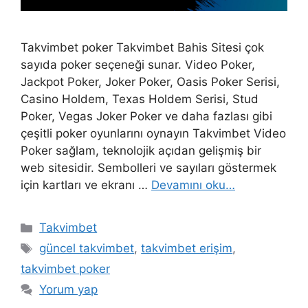
Takvimbet poker Takvimbet Bahis Sitesi çok
sayıda poker seçeneği sunar. Video Poker,
Jackpot Poker, Joker Poker, Oasis Poker Serisi,
Casino Holdem, Texas Holdem Serisi, Stud
Poker, Vegas Joker Poker ve daha fazlası gibi
çeşitli poker oyunlarını oynayın Takvimbet Video
Poker sağlam, teknolojik açıdan gelişmiş bir
web sitesidir. Sembolleri ve sayıları göstermek
için kartları ve ekranı …
Devamını oku…
Kategoriler
Takvimbet
Etiketler
güncel takvimbet
,
takvimbet erişim
,
takvimbet poker
Yorum yap