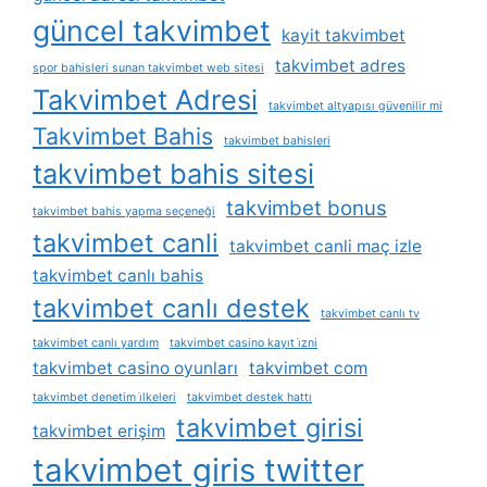
güncel takvimbet
kayit takvimbet
takvimbet adres
spor bahisleri sunan takvimbet web sitesi
Takvimbet Adresi
takvimbet altyapısı güvenilir mi
Takvimbet Bahis
takvimbet bahisleri
takvimbet bahis sitesi
takvimbet bonus
takvimbet bahis yapma seçeneği
takvimbet canli
takvimbet canli maç izle
takvimbet canlı bahis
takvimbet canlı destek
takvimbet canlı tv
takvimbet canlı yardım
takvimbet casino kayıt i̇zni
takvimbet casino oyunları
takvimbet com
takvimbet denetim i̇lkeleri
takvimbet destek hattı
takvimbet girisi
takvimbet erişim
takvimbet giris twitter