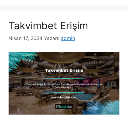
Takvimbet Erişim
Nisan 17, 2024
Yazarı:
admin