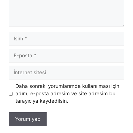
İsim
E-
posta
İnternet
sitesi
Daha sonraki yorumlarımda kullanılması için
adım, e-posta adresim ve site adresim bu
tarayıcıya kaydedilsin.