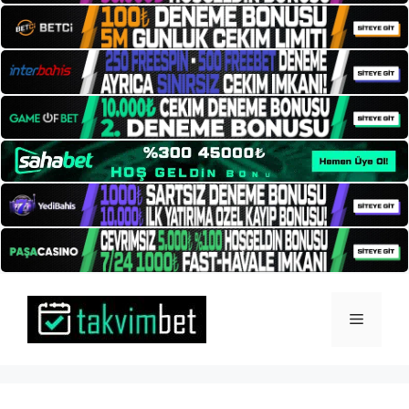
İçeriğe
atla
Menü