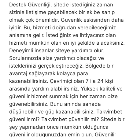
Destek Güvenliği, sitede istediğiniz zaman
sizinle iletişime geçebilecek bir ekibe sahip
olmak çok önemlidir. Güvenlik eskisinden daha
iyidir. Bu, hizmeti doğrudan verebileceğimiz
anlamına gelir. İstediğiniz ve ihtiyacınız olan
hizmeti mümkün olan en iyi şekilde alacaksınız.
Deneyimli insanlar siteye yardımcı olur.
Sorularınızda size yardımcı olacağız ve
isteklerinizi gerçekleştireceğiz. Bölgede bir
avantaj sağlayarak kolayca para
kazanabilirsiniz. Çevrimiçi olan 7 ila 24 kişi
arasında yardım alabilirsiniz. Yüksek kaliteli ve
güvenilir hizmet sunmak için her zaman bize
güvenebilirsiniz. Bunu anında sahada
düşünebilir ve güç kazanabilirsiniz. Takvimbet
güvenilir mi? Takvimbet güvenilir mi? Sitede bir
şey yapmadan önce mümkün olduğunca
güvenilir olduğunuzdan emin olun. Güvenilir