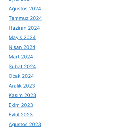
Ağustos 2024
Temmuz 2024
Haziran 2024
Mayıs 2024
Nisan 2024
Mart 2024
Şubat 2024
Ocak 2024
Aralık 2023
Kasım 2023
Ekim 2023
Eylül 2023
Ağustos 2023