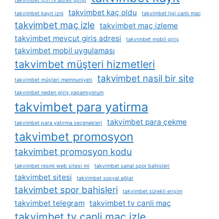
takvimbet i̇çin tv adres girişi
takvimbet kaç oldu
takvimbet kayıt i̇zni
takvimbet ligi canlı maç
takvimbet maç izle
takvimbet maç izleme
takvimbet mevcut giriş adresi
takvimbet mobil giriş
takvimbet mobil uygulaması
takvimbet müşteri hizmetleri
takvimbet nasil bir site
takvimbet müşteri memnuniyeti
takvimbet neden giriş yapamıyorum
takvimbet para yatirma
takvimbet para çekme
takvimbet para yatırma seçenekleri
takvimbet promosyon
takvimbet promosyon kodu
takvimbet resmi web sitesi mi
takvimbet sanal spor bahisleri
takvimbet sitesi
takvimbet sosyal ağlar
takvimbet spor bahisleri
takvimbet sürekli erişim
takvimbet telegram
takvimbet tv canli maç
takvimbet tv canli maç izle