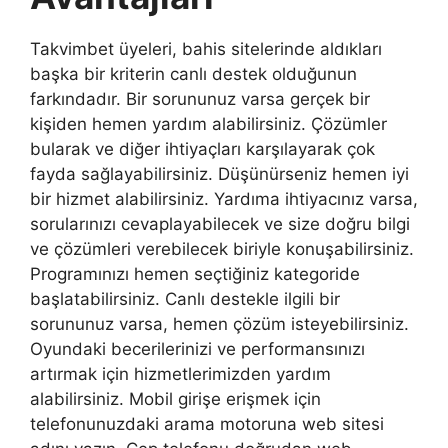
Takvimbet üyeleri, bahis sitelerinde aldıkları
başka bir kriterin canlı destek olduğunun
farkındadır. Bir sorununuz varsa gerçek bir
kişiden hemen yardım alabilirsiniz. Çözümler
bularak ve diğer ihtiyaçları karşılayarak çok
fayda sağlayabilirsiniz. Düşünürseniz hemen iyi
bir hizmet alabilirsiniz. Yardıma ihtiyacınız varsa,
sorularınızı cevaplayabilecek ve size doğru bilgi
ve çözümleri verebilecek biriyle konuşabilirsiniz.
Programınızı hemen seçtiğiniz kategoride
başlatabilirsiniz. Canlı destekle ilgili bir
sorununuz varsa, hemen çözüm isteyebilirsiniz.
Oyundaki becerilerinizi ve performansınızı
artırmak için hizmetlerimizden yardım
alabilirsiniz. Mobil girişe erişmek için
telefonunuzdaki arama motoruna web sitesi