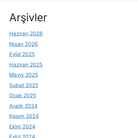
Arşivler
Haziran 2026
Nisan 2026
Eylül 2025
Haziran 2025
Mayıs 2025
Şubat 2025
Ocak 2025
Aralık 2024
Kasım 2024
Ekim 2024
Eylül 2024