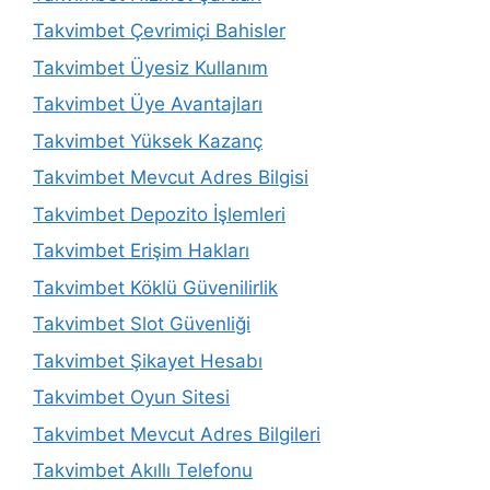
Takvimbet Çevrimiçi Bahisler
Takvimbet Üyesiz Kullanım
Takvimbet Üye Avantajları
Takvimbet Yüksek Kazanç
Takvimbet Mevcut Adres Bilgisi
Takvimbet Depozito İşlemleri
Takvimbet Erişim Hakları
Takvimbet Köklü Güvenilirlik
Takvimbet Slot Güvenliği
Takvimbet Şikayet Hesabı
Takvimbet Oyun Sitesi
Takvimbet Mevcut Adres Bilgileri
Takvimbet Akıllı Telefonu