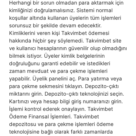
Herhangi bir sorun olmadan para aktarmak için
kimliğinizi doğrulamalısınız. Sistemi normal
koşullar altında kullanan üyelerin tüm işlemleri
sorunsuz bir şekilde devam edecektir.
Kimliklerini veren kişi Takvimbet ödemesi
hakkında hiçbir şey söylemedi. Takvimbet site
ve kullanıcı hesaplarının güvenilir olup olmadığını
bilmek istiyor. Üyeler kimlik belgelerinin
doğruluğunu garanti edebilir ve istedikleri
zaman mevduat ve para çekme işlemleri
yapabilir. Üyelik panelini aç. Para yatırma veya
para çekme sekmesini tıklayın. Depozito-çıktı
miktarını girin. Depozito-çıktı teknolojinizi seçin.
Kartınızı veya hesap bilgi giriş numaranızı girin.
İşlemi kontrol ederek onaylayın. Takvimbet
Ödeme Finansal İşlemleri. Takvimbet
depozitosu ve para çekme işlemleri ödeme
teknolojisine bağlı olarak farklı zamanlarda