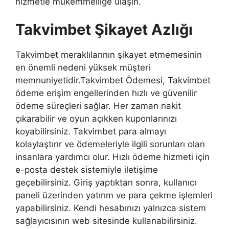
hizmetle mükemmelliğe ulaşın.
Takvimbet Şikayet Azlığı
Takvimbet meraklılarının şikayet etmemesinin
en önemli nedeni yüksek müşteri
memnuniyetidir.Takvimbet Ödemesi, Takvimbet
ödeme erişim engellerinden hızlı ve güvenilir
ödeme süreçleri sağlar. Her zaman nakit
çıkarabilir ve oyun açıkken kuponlarınızı
koyabilirsiniz. Takvimbet para almayı
kolaylaştırır ve ödemeleriyle ilgili sorunları olan
insanlara yardımcı olur. Hızlı ödeme hizmeti için
e-posta destek sistemiyle iletişime
geçebilirsiniz. Giriş yaptıktan sonra, kullanıcı
paneli üzerinden yatırım ve para çekme işlemleri
yapabilirsiniz. Kendi hesabınızı yalnızca sistem
sağlayıcısının web sitesinde kullanabilirsiniz.