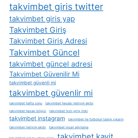
takvimbet giris twitter
takvimbet giris yap
Takvimbet Giriş
Takvimbet Giriş Adresi
Takvimbet Güncel
takvimbet güncel adresi
Takvimbet Güvenilir Mi
takvimbet güvenli mi
takvimbet güvenlir mi
takvimbet hafta sonu
takvimbet hesabı i̇letişim ekibi
takvimbet hesap bilgisi
takvimbet hızlı giriş linki
takvimbet instagram
takvimbet i̇le futbolun tadını çıkarın
takvimbet i̇letişim ekibi
takvimbet i̇nsan ağırlama
takvimbet kayit