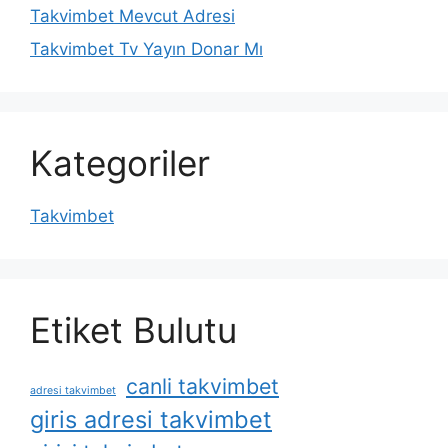
Takvimbet Mevcut Adresi
Takvimbet Tv Yayın Donar Mı
Kategoriler
Takvimbet
Etiket Bulutu
canli takvimbet
adresi takvimbet
giris adresi takvimbet