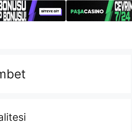
imbet
litesi