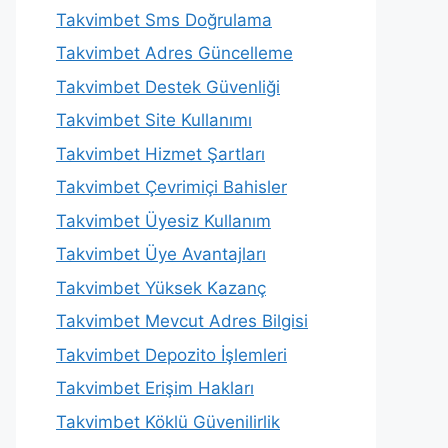
Takvimbet Sms Doğrulama
Takvimbet Adres Güncelleme
Takvimbet Destek Güvenliği
Takvimbet Site Kullanımı
Takvimbet Hizmet Şartları
Takvimbet Çevrimiçi Bahisler
Takvimbet Üyesiz Kullanım
Takvimbet Üye Avantajları
Takvimbet Yüksek Kazanç
Takvimbet Mevcut Adres Bilgisi
Takvimbet Depozito İşlemleri
Takvimbet Erişim Hakları
Takvimbet Köklü Güvenilirlik