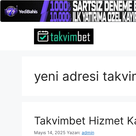
İçeriğe
atla
yeni adresi takv
Takvimbet Hizmet Ka
Mayıs 14, 2025
Yazarı:
admin