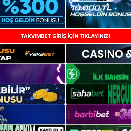
TAKVIMBET GİRİŞ İÇİN TIKLAYINIZ!