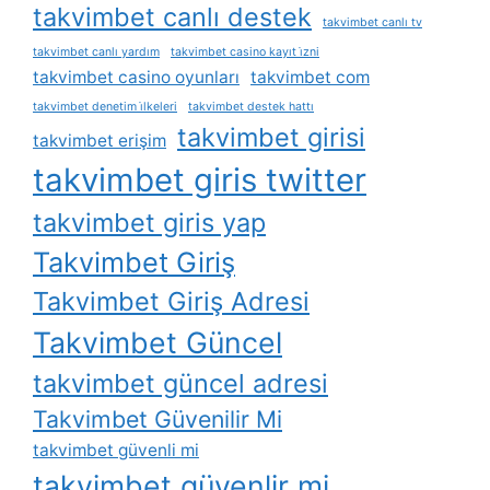
takvimbet canlı destek
takvimbet canlı tv
takvimbet canlı yardım
takvimbet casino kayıt i̇zni
takvimbet casino oyunları
takvimbet com
takvimbet denetim i̇lkeleri
takvimbet destek hattı
takvimbet girisi
takvimbet erişim
takvimbet giris twitter
takvimbet giris yap
Takvimbet Giriş
Takvimbet Giriş Adresi
Takvimbet Güncel
takvimbet güncel adresi
Takvimbet Güvenilir Mi
takvimbet güvenli mi
takvimbet güvenlir mi