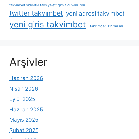
takvimbet şiddetle tavsiye ettiğimiz güvenilirdir
twitter takvimbet
yeni adresi takvimbet
yeni giris takvimbet
takvimbet i̇zin var mı
Arşivler
Haziran 2026
Nisan 2026
Eylül 2025
Haziran 2025
Mayıs 2025
Şubat 2025