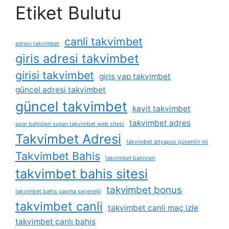
Etiket Bulutu
canli takvimbet
adresi takvimbet
giris adresi takvimbet
girisi takvimbet
giris yap takvimbet
güncel adresi takvimbet
güncel takvimbet
kayit takvimbet
takvimbet adres
spor bahisleri sunan takvimbet web sitesi
Takvimbet Adresi
takvimbet altyapısı güvenilir mi
Takvimbet Bahis
takvimbet bahisleri
takvimbet bahis sitesi
takvimbet bonus
takvimbet bahis yapma seçeneği
takvimbet canli
takvimbet canli maç izle
takvimbet canlı bahis