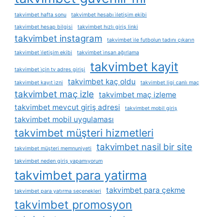
takvimbet hafta sonu
takvimbet hesabı i̇letişim ekibi
takvimbet hesap bilgisi
takvimbet hızlı giriş linki
takvimbet instagram
takvimbet i̇le futbolun tadını çıkarın
takvimbet i̇letişim ekibi
takvimbet i̇nsan ağırlama
takvimbet kayit
takvimbet i̇çin tv adres girişi
takvimbet kaç oldu
takvimbet kayıt i̇zni
takvimbet ligi canlı maç
takvimbet maç izle
takvimbet maç izleme
takvimbet mevcut giriş adresi
takvimbet mobil giriş
takvimbet mobil uygulaması
takvimbet müşteri hizmetleri
takvimbet nasil bir site
takvimbet müşteri memnuniyeti
takvimbet neden giriş yapamıyorum
takvimbet para yatirma
takvimbet para çekme
takvimbet para yatırma seçenekleri
takvimbet promosyon