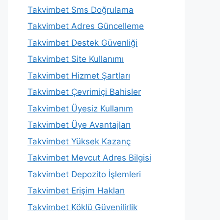
Takvimbet Sms Doğrulama
Takvimbet Adres Güncelleme
Takvimbet Destek Güvenliği
Takvimbet Site Kullanımı
Takvimbet Hizmet Şartları
Takvimbet Çevrimiçi Bahisler
Takvimbet Üyesiz Kullanım
Takvimbet Üye Avantajları
Takvimbet Yüksek Kazanç
Takvimbet Mevcut Adres Bilgisi
Takvimbet Depozito İşlemleri
Takvimbet Erişim Hakları
Takvimbet Köklü Güvenilirlik