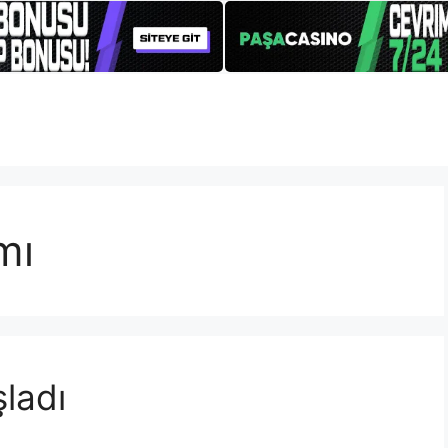
mı
ladı