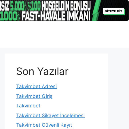
Son Yazılar
Takvimbet Adresi
Takvimbet Giriş
Takvimbet
Takvimbet Şikayet İncelemesi
Takvimbet Güvenli Kayıt