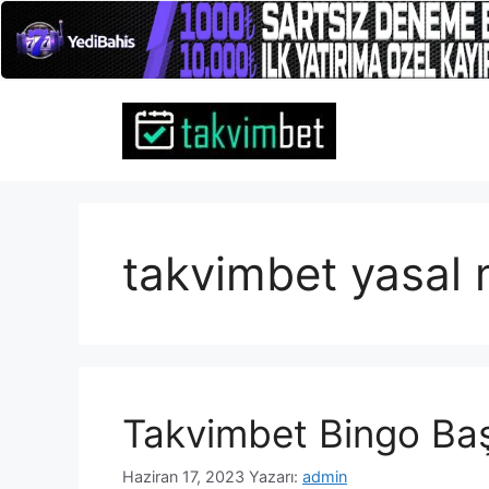
İçeriğe
atla
takvimbet yasal 
Takvimbet Bingo Baş
Haziran 17, 2023
Yazarı:
admin