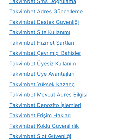
Takvimbet Sms Doğrulama
Takvimbet Adres Güncelleme
Takvimbet Destek Güvenliği
Takvimbet Site Kullanımı
Takvimbet Hizmet Şartları
Takvimbet Çevrimiçi Bahisler
Takvimbet Üyesiz Kullanım
Takvimbet Üye Avantajları
Takvimbet Yüksek Kazanç
Takvimbet Mevcut Adres Bilgisi
Takvimbet Depozito İşlemleri
Takvimbet Erişim Hakları
Takvimbet Köklü Güvenilirlik
Takvimbet Slot Güvenliği