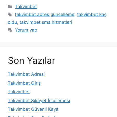
Kategoriler
Takvimbet
Etiketler
takvimbet adres güncelleme
,
takvimbet kaç
oldu
,
takvimbet sms hizmetleri
Yorum yap
Son Yazılar
Takvimbet Adresi
Takvimbet Giriş
Takvimbet
Takvimbet Şikayet İncelemesi
Takvimbet Güvenli Kayıt