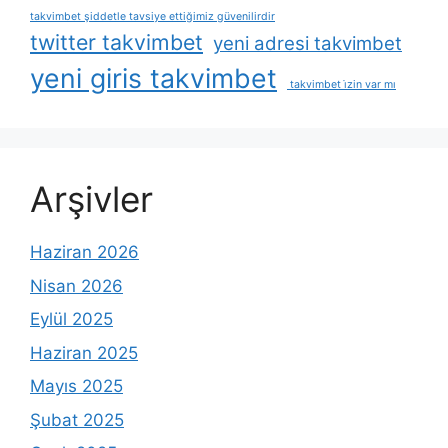
takvimbet şiddetle tavsiye ettiğimiz güvenilirdir
twitter takvimbet
yeni adresi takvimbet
yeni giris takvimbet
takvimbet i̇zin var mı
Arşivler
Haziran 2026
Nisan 2026
Eylül 2025
Haziran 2025
Mayıs 2025
Şubat 2025