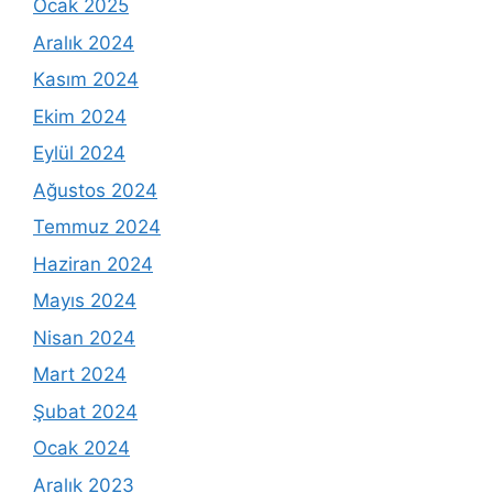
Ocak 2025
Aralık 2024
Kasım 2024
Ekim 2024
Eylül 2024
Ağustos 2024
Temmuz 2024
Haziran 2024
Mayıs 2024
Nisan 2024
Mart 2024
Şubat 2024
Ocak 2024
Aralık 2023