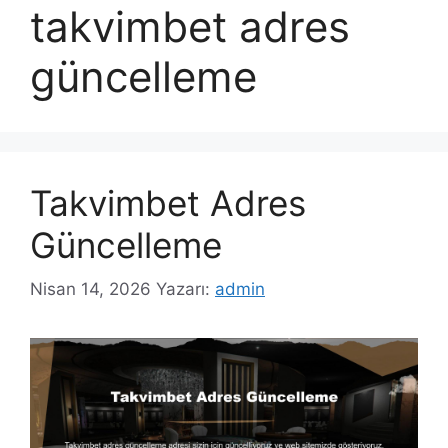
takvimbet adres
güncelleme
Takvimbet Adres
Güncelleme
Nisan 14, 2026
Yazarı:
admin