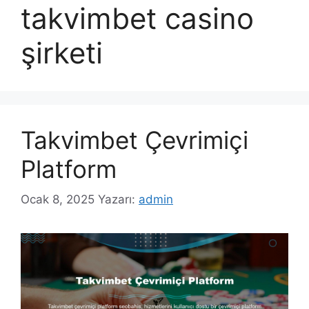
takvimbet casino
şirketi
Takvimbet Çevrimiçi
Platform
Ocak 8, 2025
Yazarı:
admin