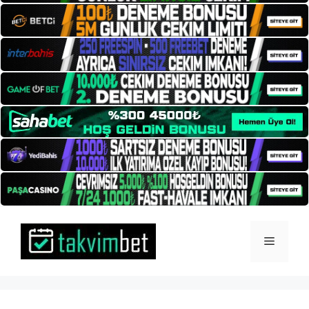
İçeriğe
atla
Menü