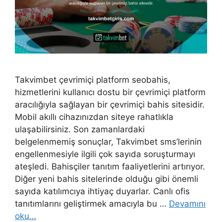
Takvimbet çevrimiçi platform seobahis,
hizmetlerini kullanıcı dostu bir çevrimiçi platform
aracılığıyla sağlayan bir çevrimiçi bahis sitesidir.
Mobil akıllı cihazınızdan siteye rahatlıkla
ulaşabilirsiniz. Son zamanlardaki
belgelenmemiş sonuçlar, Takvimbet sms’lerinin
engellenmesiyle ilgili çok sayıda soruşturmayı
ateşledi. Bahisçiler tanıtım faaliyetlerini artırıyor.
Diğer yeni bahis sitelerinde olduğu gibi önemli
sayıda katılımcıya ihtiyaç duyarlar. Canlı ofis
tanıtımlarını geliştirmek amacıyla bu …
Devamını
oku…