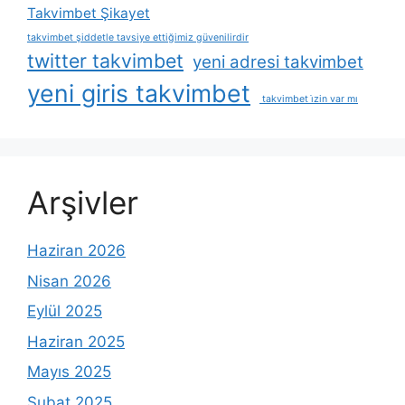
Takvimbet Şikayet
takvimbet şiddetle tavsiye ettiğimiz güvenilirdir
twitter takvimbet
yeni adresi takvimbet
yeni giris takvimbet
takvimbet i̇zin var mı
Arşivler
Haziran 2026
Nisan 2026
Eylül 2025
Haziran 2025
Mayıs 2025
Şubat 2025