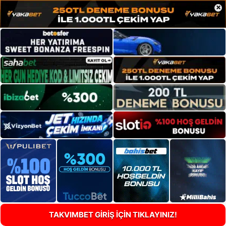
×
TAKVIMBET GİRİŞ İÇİN TIKLAYINIZ!