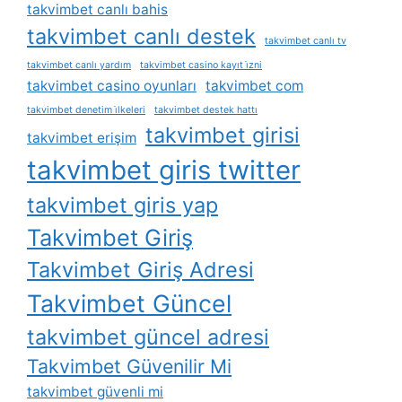
takvimbet canlı bahis
takvimbet canlı destek
takvimbet canlı tv
takvimbet canlı yardım
takvimbet casino kayıt i̇zni
takvimbet casino oyunları
takvimbet com
takvimbet denetim i̇lkeleri
takvimbet destek hattı
takvimbet girisi
takvimbet erişim
takvimbet giris twitter
takvimbet giris yap
Takvimbet Giriş
Takvimbet Giriş Adresi
Takvimbet Güncel
takvimbet güncel adresi
Takvimbet Güvenilir Mi
takvimbet güvenli mi