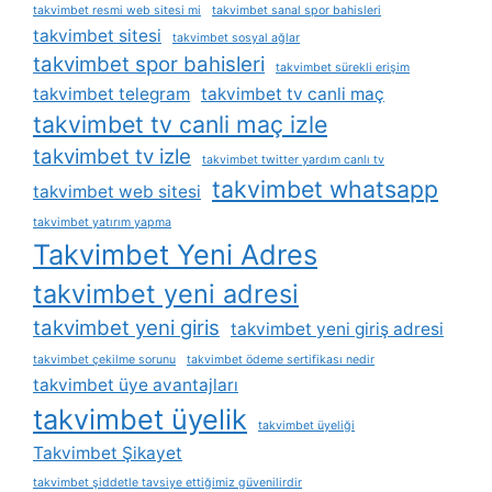
takvimbet resmi web sitesi mi
takvimbet sanal spor bahisleri
takvimbet sitesi
takvimbet sosyal ağlar
takvimbet spor bahisleri
takvimbet sürekli erişim
takvimbet telegram
takvimbet tv canli maç
takvimbet tv canli maç izle
takvimbet tv izle
takvimbet twitter yardım canlı tv
takvimbet whatsapp
takvimbet web sitesi
takvimbet yatırım yapma
Takvimbet Yeni Adres
takvimbet yeni adresi
takvimbet yeni giris
takvimbet yeni giriş adresi
takvimbet çekilme sorunu
takvimbet ödeme sertifikası nedir
takvimbet üye avantajları
takvimbet üyelik
takvimbet üyeliği
Takvimbet Şikayet
takvimbet şiddetle tavsiye ettiğimiz güvenilirdir