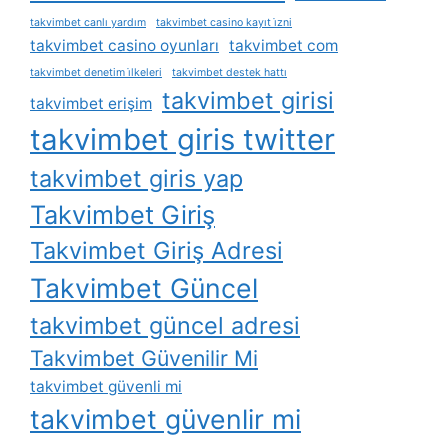
takvimbet canlı yardım
takvimbet casino kayıt i̇zni
takvimbet casino oyunları
takvimbet com
takvimbet denetim i̇lkeleri
takvimbet destek hattı
takvimbet girisi
takvimbet erişim
takvimbet giris twitter
takvimbet giris yap
Takvimbet Giriş
Takvimbet Giriş Adresi
Takvimbet Güncel
takvimbet güncel adresi
Takvimbet Güvenilir Mi
takvimbet güvenli mi
takvimbet güvenlir mi