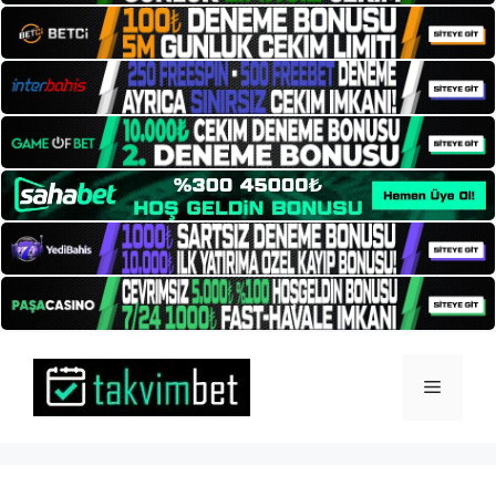
İçeriğe
atla
Menü