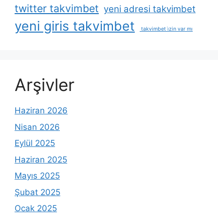
twitter takvimbet
yeni adresi takvimbet
yeni giris takvimbet
takvimbet i̇zin var mı
Arşivler
Haziran 2026
Nisan 2026
Eylül 2025
Haziran 2025
Mayıs 2025
Şubat 2025
Ocak 2025