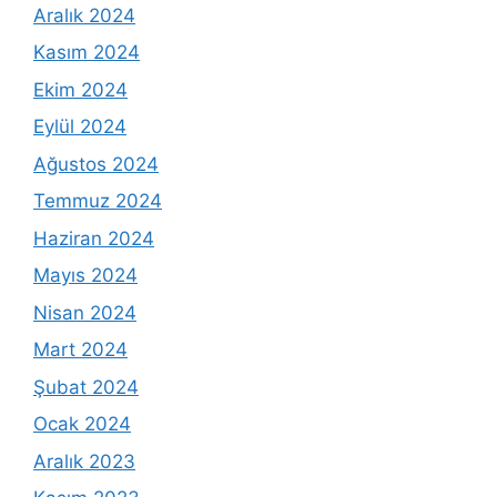
Aralık 2024
Kasım 2024
Ekim 2024
Eylül 2024
Ağustos 2024
Temmuz 2024
Haziran 2024
Mayıs 2024
Nisan 2024
Mart 2024
Şubat 2024
Ocak 2024
Aralık 2023