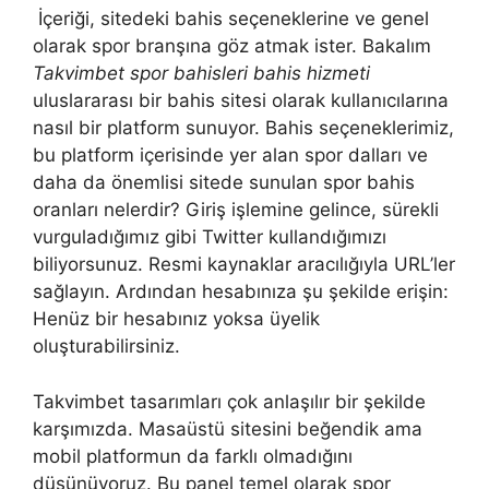
İçeriği, sitedeki bahis seçeneklerine ve genel
olarak spor branşına göz atmak ister. Bakalım
Takvimbet spor bahisleri bahis hizmeti
uluslararası bir bahis sitesi olarak kullanıcılarına
nasıl bir platform sunuyor. Bahis seçeneklerimiz,
bu platform içerisinde yer alan spor dalları ve
daha da önemlisi sitede sunulan spor bahis
oranları nelerdir? Giriş işlemine gelince, sürekli
vurguladığımız gibi Twitter kullandığımızı
biliyorsunuz. Resmi kaynaklar aracılığıyla URL’ler
sağlayın. Ardından hesabınıza şu şekilde erişin:
Henüz bir hesabınız yoksa üyelik
oluşturabilirsiniz.
Takvimbet tasarımları çok anlaşılır bir şekilde
karşımızda. Masaüstü sitesini beğendik ama
mobil platformun da farklı olmadığını
düşünüyoruz. Bu panel temel olarak spor