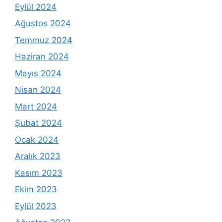
Eylül 2024
Ağustos 2024
Temmuz 2024
Haziran 2024
Mayıs 2024
Nisan 2024
Mart 2024
Şubat 2024
Ocak 2024
Aralık 2023
Kasım 2023
Ekim 2023
Eylül 2023