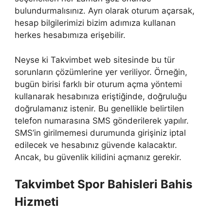
bulundurmalısınız. Ayrı olarak oturum açarsak,
hesap bilgilerimizi bizim adımıza kullanan
herkes hesabımıza erişebilir.
Neyse ki Takvimbet web sitesinde bu tür
sorunların çözümlerine yer veriliyor. Örneğin,
bugün birisi farklı bir oturum açma yöntemi
kullanarak hesabınıza eriştiğinde, doğruluğu
doğrulamanız istenir. Bu genellikle belirtilen
telefon numarasına SMS gönderilerek yapılır.
SMS’in girilmemesi durumunda girişiniz iptal
edilecek ve hesabınız güvende kalacaktır.
Ancak, bu güvenlik kilidini açmanız gerekir.
Takvimbet Spor Bahisleri Bahis
Hizmeti