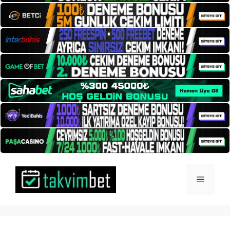
İçeriğe
atla
Menü