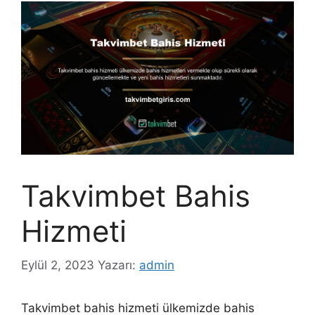
Takvimbet Bahis
Hizmeti
Eylül 2, 2023
Yazarı:
admin
Takvimbet bahis hizmeti ülkemizde bahis