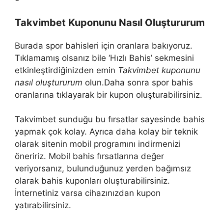
Takvimbet Kuponunu Nasıl Oluştururum
Burada spor bahisleri için oranlara bakıyoruz.
Tıklamamış olsanız bile ‘Hızlı Bahis’ sekmesini
etkinleştirdiğinizden emin
Takvimbet kuponunu
nasıl oluştururum
olun.Daha sonra spor bahis
oranlarına tıklayarak bir kupon oluşturabilirsiniz.
Takvimbet sunduğu bu fırsatlar sayesinde bahis
yapmak çok kolay. Ayrıca daha kolay bir teknik
olarak sitenin mobil programını indirmenizi
öneririz. Mobil bahis fırsatlarına değer
veriyorsanız, bulunduğunuz yerden bağımsız
olarak bahis kuponları oluşturabilirsiniz.
İnternetiniz varsa cihazınızdan kupon
yatırabilirsiniz.