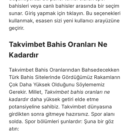
bahisleri veya canlı bahisler arasında bir seçim
sunar. Giriş yapmak için tıklayın. Bu seçenekleri
kullanmak, esasen sizi yeni kullanıcı arayüzüne
geçirir.
Takvimbet Bahis Oranları Ne
Kadardır
Takvimbet Bahis Oranlarından Bahsedecekken
Türk Bahis Sitelerinde Gördüğümüz Rakamların
Çok Daha Yüksek Olduğunu Söylememiz
Gerekir. Millet,
Takvimbet bahis oranları ne
kadardır
daha yüksek getiri elde etme
potansiyeline sahibiz. Takvimbet dünyasına
girdikten sonra gitmeye hazırsınız. Spor alanı
solda. Spor bölümleri şunlardır: Şuna bir göz
atın: