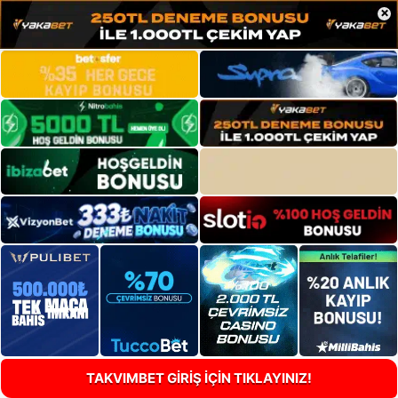
×
TAKVIMBET GİRİŞ İÇİN TIKLAYINIZ!