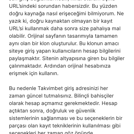
URL’sindeki sorundan habersizdir. Bu yüzden
doğru kaynağa nasıl erişeceğimi bilmiyorum. Ne
yazık ki, doğru kaynaktan olmayan bir kayıt
URL’si kullanmak daha sonra size pahalıya mal
olabilir. Orijinal sayfanın tasarımıyla tamamen
aynı olan bir klon oluşturulur. Bu klonun amacı
siteye giriş yapan kullanıcıların hesap bilgilerini
paylaşmaktır. Sitenin altyapısına giren bu bilgiler
çalınmaktadır. Ardından orijinal hesabınıza
erişmek için kullanın.
Bu nedenle Takvimbet giriş adresinizi her
zaman güncel tutmalısınız. Bilinçli bahisçiler
olarak hesap açmamız gerekmektedir. Hesap
açtıktan sonra, doğruluk ve güvenlik
sistemlerinin sağlanması ve bu seçeneklerin bir
parçası olan kayıt tekniklerinin kullanılması gibi
seçenekleri her zaman göz önünde