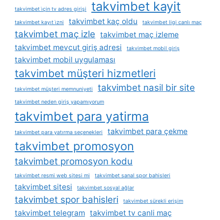
takvimbet kayit
takvimbet i̇çin tv adres girişi
takvimbet kaç oldu
takvimbet kayıt i̇zni
takvimbet ligi canlı maç
takvimbet maç izle
takvimbet maç izleme
takvimbet mevcut giriş adresi
takvimbet mobil giriş
takvimbet mobil uygulaması
takvimbet müşteri hizmetleri
takvimbet nasil bir site
takvimbet müşteri memnuniyeti
takvimbet neden giriş yapamıyorum
takvimbet para yatirma
takvimbet para çekme
takvimbet para yatırma seçenekleri
takvimbet promosyon
takvimbet promosyon kodu
takvimbet resmi web sitesi mi
takvimbet sanal spor bahisleri
takvimbet sitesi
takvimbet sosyal ağlar
takvimbet spor bahisleri
takvimbet sürekli erişim
takvimbet telegram
takvimbet tv canli maç