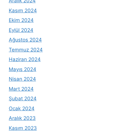
Aralık 2024
Kasım 2024
Ekim 2024
Eylül 2024
Ağustos 2024
Temmuz 2024
Haziran 2024
Mayıs 2024
Nisan 2024
Mart 2024
Şubat 2024
Ocak 2024
Aralık 2023
Kasım 2023