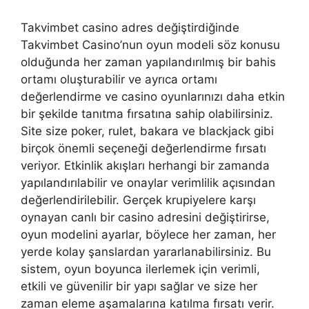
Takvimbet casino adres değiştirdiğinde
Takvimbet Casino’nun oyun modeli söz konusu
olduğunda her zaman yapılandırılmış bir bahis
ortamı oluşturabilir ve ayrıca ortamı
değerlendirme ve casino oyunlarınızı daha etkin
bir şekilde tanıtma fırsatına sahip olabilirsiniz.
Site size poker, rulet, bakara ve blackjack gibi
birçok önemli seçeneği değerlendirme fırsatı
veriyor. Etkinlik akışları herhangi bir zamanda
yapılandırılabilir ve onaylar verimlilik açısından
değerlendirilebilir. Gerçek krupiyelere karşı
oynayan canlı bir casino adresini değiştirirse,
oyun modelini ayarlar, böylece her zaman, her
yerde kolay şanslardan yararlanabilirsiniz. Bu
sistem, oyun boyunca ilerlemek için verimli,
etkili ve güvenilir bir yapı sağlar ve size her
zaman eleme aşamalarına katılma fırsatı verir.