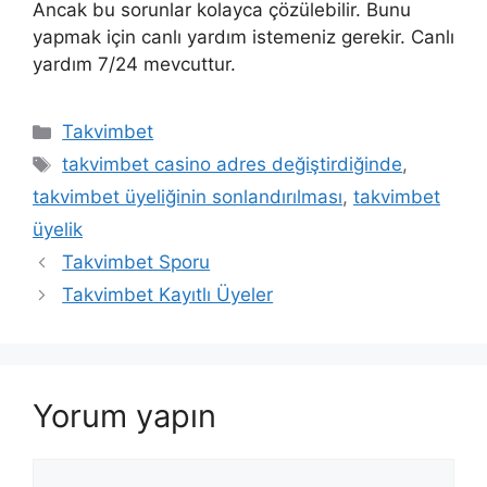
Ancak bu sorunlar kolayca çözülebilir. Bunu
yapmak için canlı yardım istemeniz gerekir. Canlı
yardım 7/24 mevcuttur.
Kategoriler
Takvimbet
Etiketler
takvimbet casino adres değiştirdiğinde
,
takvimbet üyeliğinin sonlandırılması
,
takvimbet
üyelik
Takvimbet Sporu
Takvimbet Kayıtlı Üyeler
Yorum yapın
Yorum