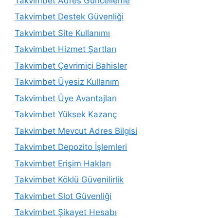
Takvimbet Adres Güncelleme
Takvimbet Destek Güvenliği
Takvimbet Site Kullanımı
Takvimbet Hizmet Şartları
Takvimbet Çevrimiçi Bahisler
Takvimbet Üyesiz Kullanım
Takvimbet Üye Avantajları
Takvimbet Yüksek Kazanç
Takvimbet Mevcut Adres Bilgisi
Takvimbet Depozito İşlemleri
Takvimbet Erişim Hakları
Takvimbet Köklü Güvenilirlik
Takvimbet Slot Güvenliği
Takvimbet Şikayet Hesabı