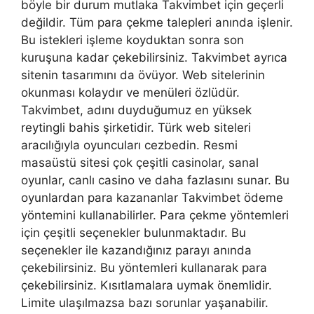
böyle bir durum mutlaka Takvimbet için geçerli
değildir. Tüm para çekme talepleri anında işlenir.
Bu istekleri işleme koyduktan sonra son
kuruşuna kadar çekebilirsiniz. Takvimbet ayrıca
sitenin tasarımını da övüyor. Web sitelerinin
okunması kolaydır ve menüleri özlüdür.
Takvimbet, adını duyduğumuz en yüksek
reytingli bahis şirketidir. Türk web siteleri
aracılığıyla oyuncuları cezbedin. Resmi
masaüstü sitesi çok çeşitli casinolar, sanal
oyunlar, canlı casino ve daha fazlasını sunar. Bu
oyunlardan para kazananlar Takvimbet ödeme
yöntemini kullanabilirler. Para çekme yöntemleri
için çeşitli seçenekler bulunmaktadır. Bu
seçenekler ile kazandığınız parayı anında
çekebilirsiniz. Bu yöntemleri kullanarak para
çekebilirsiniz. Kısıtlamalara uymak önemlidir.
Limite ulaşılmazsa bazı sorunlar yaşanabilir.