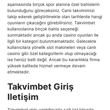
aşamasında birçok spor alanına özel bahislerin
bulunduğunu göreceksiniz. Canlı takvimimizi
takip ederek geliştirilmekte olan tarihlerde hangi
oyunların çıkacağını görebilirsiniz. Takvimbet
kullanıcılarına birçok bahis seçeneği
sunmaktadır ancak şu anda casino oyunları ile
ilgili bir kategori bulunmamaktadır. Gelecekte
kullanıcılara yönelik slot makineleri veya canlı
casino gibi özel kategorilerin olup olmayacağı
ise henüz belli değil. Ancak bu kararlılıkla firma
yüksek kalitede hizmet vermeye devam
etmektedir.
Takvimbet Giriş
Iletişim
Takvimbet giriş yaptığınızda sağ üst köşede