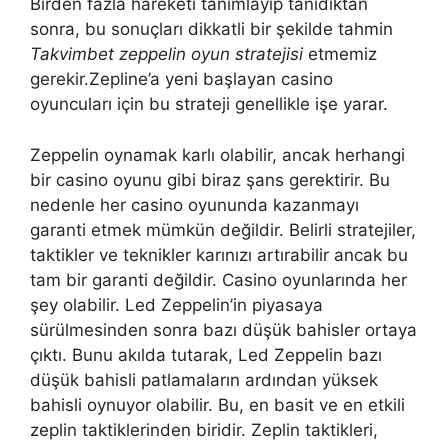
Birden fazla hareketi tanımlayıp tanıdıktan
sonra, bu sonuçları dikkatli bir şekilde tahmin
Takvimbet zeppelin oyun stratejisi
etmemiz
gerekir.Zepline’a yeni başlayan casino
oyuncuları için bu strateji genellikle işe yarar.
Zeppelin oynamak karlı olabilir, ancak herhangi
bir casino oyunu gibi biraz şans gerektirir. Bu
nedenle her casino oyununda kazanmayı
garanti etmek mümkün değildir. Belirli stratejiler,
taktikler ve teknikler karınızı artırabilir ancak bu
tam bir garanti değildir. Casino oyunlarında her
şey olabilir. Led Zeppelin’in piyasaya
sürülmesinden sonra bazı düşük bahisler ortaya
çıktı. Bunu akılda tutarak, Led Zeppelin bazı
düşük bahisli patlamaların ardından yüksek
bahisli oynuyor olabilir. Bu, en basit ve en etkili
zeplin taktiklerinden biridir. Zeplin taktikleri,