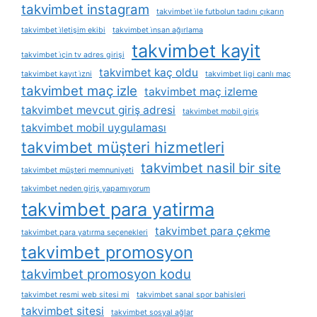
takvimbet instagram
takvimbet i̇le futbolun tadını çıkarın
takvimbet i̇letişim ekibi
takvimbet i̇nsan ağırlama
takvimbet kayit
takvimbet i̇çin tv adres girişi
takvimbet kaç oldu
takvimbet kayıt i̇zni
takvimbet ligi canlı maç
takvimbet maç izle
takvimbet maç izleme
takvimbet mevcut giriş adresi
takvimbet mobil giriş
takvimbet mobil uygulaması
takvimbet müşteri hizmetleri
takvimbet nasil bir site
takvimbet müşteri memnuniyeti
takvimbet neden giriş yapamıyorum
takvimbet para yatirma
takvimbet para çekme
takvimbet para yatırma seçenekleri
takvimbet promosyon
takvimbet promosyon kodu
takvimbet resmi web sitesi mi
takvimbet sanal spor bahisleri
takvimbet sitesi
takvimbet sosyal ağlar