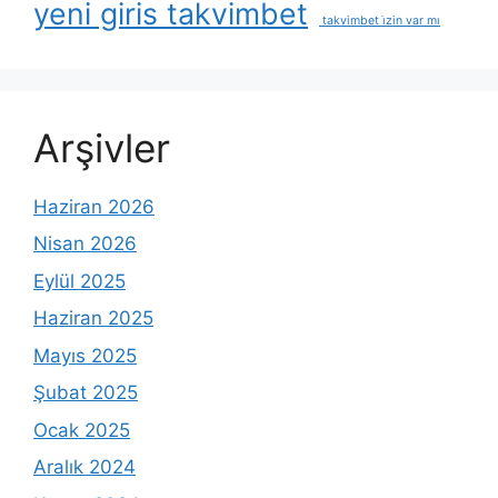
yeni giris takvimbet
takvimbet i̇zin var mı
Arşivler
Haziran 2026
Nisan 2026
Eylül 2025
Haziran 2025
Mayıs 2025
Şubat 2025
Ocak 2025
Aralık 2024