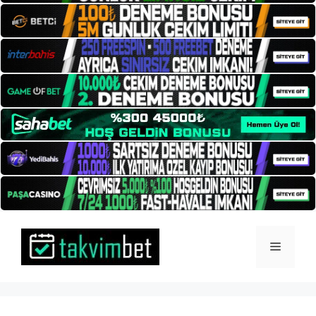
İçeriğe
atla
Menü