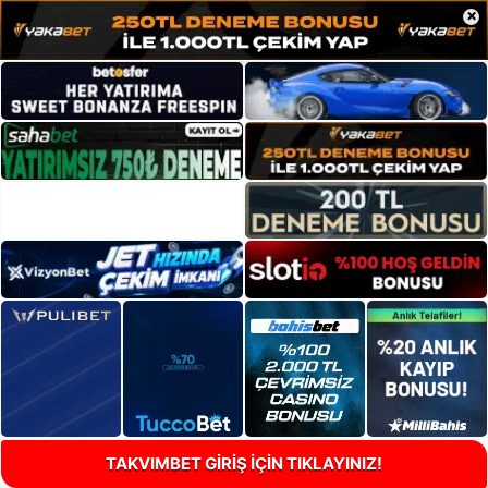
×
TAKVIMBET GİRİŞ İÇİN TIKLAYINIZ!