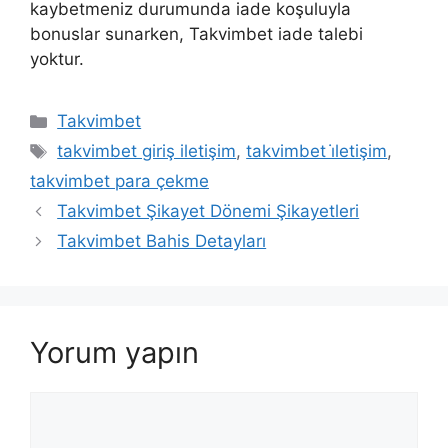
kaybetmeniz durumunda iade koşuluyla
bonuslar sunarken, Takvimbet iade talebi
yoktur.
Kategoriler
Takvimbet
Etiketler
takvimbet giriş iletişim
,
takvimbet i̇letişim
,
takvimbet para çekme
Takvimbet Şikayet Dönemi Şikayetleri
Takvimbet Bahis Detayları
Yorum yapın
Yorum