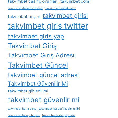
takvimbet casino oyunları
takvimbet com
takvimbet denetim i̇lkeleri
takvimbet destek hattı
takvimbet girisi
takvimbet erişim
takvimbet giris twitter
takvimbet giris yap
Takvimbet Giriş
Takvimbet Giriş Adresi
Takvimbet Güncel
takvimbet güncel adresi
Takvimbet Güvenilir Mi
takvimbet güvenli mi
takvimbet güvenlir mi
takvimbet hafta sonu
takvimbet hesabı i̇letişim ekibi
takvimbet hesap bilgisi
takvimbet hızlı giriş linki