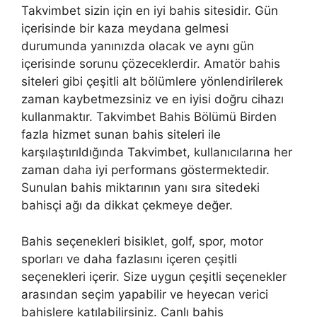
Takvimbet sizin için en iyi bahis sitesidir. Gün
içerisinde bir kaza meydana gelmesi
durumunda yanınızda olacak ve aynı gün
içerisinde sorunu çözeceklerdir. Amatör bahis
siteleri gibi çeşitli alt bölümlere yönlendirilerek
zaman kaybetmezsiniz ve en iyisi doğru cihazı
kullanmaktır. Takvimbet Bahis Bölümü Birden
fazla hizmet sunan bahis siteleri ile
karşılaştırıldığında Takvimbet, kullanıcılarına her
zaman daha iyi performans göstermektedir.
Sunulan bahis miktarının yanı sıra sitedeki
bahisçi ağı da dikkat çekmeye değer.
Bahis seçenekleri bisiklet, golf, spor, motor
sporları ve daha fazlasını içeren çeşitli
seçenekleri içerir. Size uygun çeşitli seçenekler
arasından seçim yapabilir ve heyecan verici
bahislere katılabilirsiniz. Canlı bahis