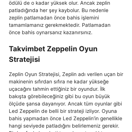
ödülü de o kadar yüksek olur. Ancak zeplin
patladığında her şey kaybolur. Bu nedenle
zeplin patlamadan önce bahis işlemini
tamamlamanız gerekmektedir. Patlamadan
önce bahis oynarsanız kazanırsınız.
Takvimbet Zeppelin Oyun
Stratejisi
Zeplin Oyun Stratejisi, Zeplin adı verilen uçan bir
makinenin sıfırdan sıfıra ne kadar yükseğe
uçacağını tahmin ettiğiniz bir oyundur. İlk
bakışta görebileceğiniz gibi bu oyun büyük
ölçüde şansa dayanıyor. Ancak tüm oyunlar gibi
Led Zeppelin de belli bir strateji izliyor. Oyuna
bahis yapmadan önce Led Zeppelin’in genellikle
hangi seviyede patladığını belirlemeniz gerekir.