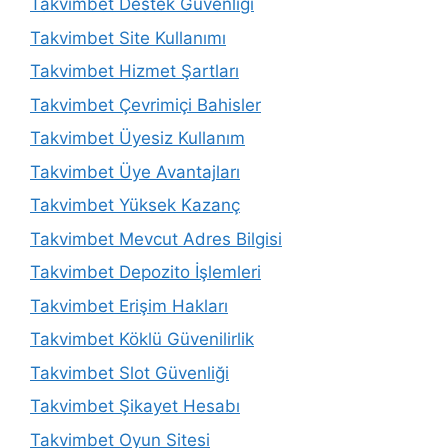
Takvimbet Destek Güvenliği
Takvimbet Site Kullanımı
Takvimbet Hizmet Şartları
Takvimbet Çevrimiçi Bahisler
Takvimbet Üyesiz Kullanım
Takvimbet Üye Avantajları
Takvimbet Yüksek Kazanç
Takvimbet Mevcut Adres Bilgisi
Takvimbet Depozito İşlemleri
Takvimbet Erişim Hakları
Takvimbet Köklü Güvenilirlik
Takvimbet Slot Güvenliği
Takvimbet Şikayet Hesabı
Takvimbet Oyun Sitesi