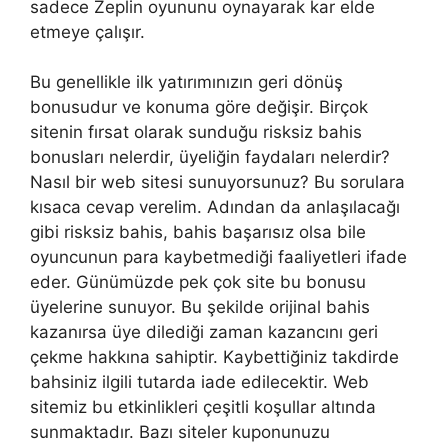
sadece Zeplin oyununu oynayarak kar elde
etmeye çalışır.
Bu genellikle ilk yatırımınızın geri dönüş
bonusudur ve konuma göre değişir. Birçok
sitenin fırsat olarak sunduğu risksiz bahis
bonusları nelerdir, üyeliğin faydaları nelerdir?
Nasıl bir web sitesi sunuyorsunuz? Bu sorulara
kısaca cevap verelim. Adından da anlaşılacağı
gibi risksiz bahis, bahis başarısız olsa bile
oyuncunun para kaybetmediği faaliyetleri ifade
eder. Günümüzde pek çok site bu bonusu
üyelerine sunuyor. Bu şekilde orijinal bahis
kazanırsa üye dilediği zaman kazancını geri
çekme hakkına sahiptir. Kaybettiğiniz takdirde
bahsiniz ilgili tutarda iade edilecektir. Web
sitemiz bu etkinlikleri çeşitli koşullar altında
sunmaktadır. Bazı siteler kuponunuzu