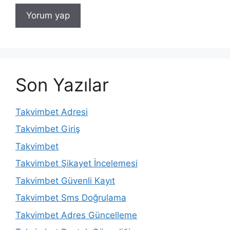
Son Yazılar
Takvimbet Adresi
Takvimbet Giriş
Takvimbet
Takvimbet Şikayet İncelemesi
Takvimbet Güvenli Kayıt
Takvimbet Sms Doğrulama
Takvimbet Adres Güncelleme