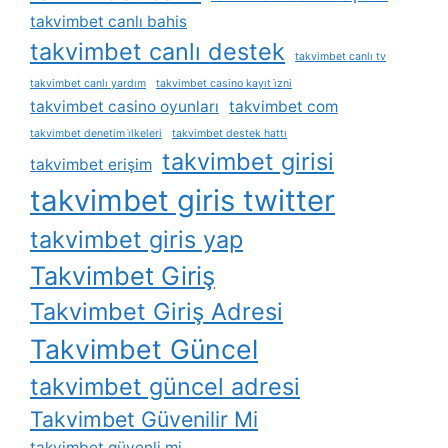
takvimbet canlı bahis
takvimbet canlı destek
takvimbet canlı tv
takvimbet canlı yardım
takvimbet casino kayıt i̇zni
takvimbet casino oyunları
takvimbet com
takvimbet denetim i̇lkeleri
takvimbet destek hattı
takvimbet girisi
takvimbet erişim
takvimbet giris twitter
takvimbet giris yap
Takvimbet Giriş
Takvimbet Giriş Adresi
Takvimbet Güncel
takvimbet güncel adresi
Takvimbet Güvenilir Mi
takvimbet güvenli mi