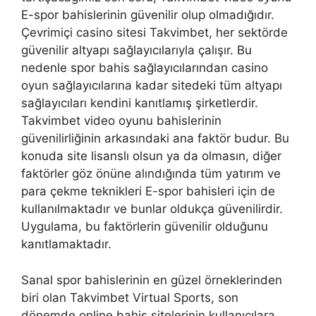
E-spor bahislerinin güvenilir olup olmadığıdır.
Çevrimiçi casino sitesi Takvimbet, her sektörde
güvenilir altyapı sağlayıcılarıyla çalışır. Bu
nedenle spor bahis sağlayıcılarından casino
oyun sağlayıcılarına kadar sitedeki tüm altyapı
sağlayıcıları kendini kanıtlamış şirketlerdir.
Takvimbet video oyunu bahislerinin
güvenilirliğinin arkasındaki ana faktör budur. Bu
konuda site lisanslı olsun ya da olmasın, diğer
faktörler göz önüne alındığında tüm yatırım ve
para çekme teknikleri E-spor bahisleri için de
kullanılmaktadır ve bunlar oldukça güvenilirdir.
Uygulama, bu faktörlerin güvenilir olduğunu
kanıtlamaktadır.
Sanal spor bahislerinin en güzel örneklerinden
biri olan Takvimbet Virtual Sports, son
dönemde online bahis sitelerinin kullanıcılara