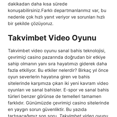
dakikadan daha kısa sürede
konuşabilirsiniz.Farklı departmanlarımız var, bu
nedenle çok hızlı yanıt veriyor ve sorunları hızlı
bir şekilde çözüyoruz.
Takvimbet Video Oyunu
Takvimbet video oyunu sanal bahis teknolojisi,
çevrimiçi casino pazarında doğrudan bir etkiye
sahip olmanın yanı sıra hayatımızı giderek daha
fazla etkiliyor. Bu etkiler nelerdir? Birkaç yıl önce
oyun severlerin hayatına giren ve bahis
sitelerinde karşımıza çıkan iki yeni kavram video
oyunları ve sanal bahisler. E-spor ve sanal bahis
türleri benzer görünse de temelleri tamamen
farklıdır. Günümüzde çevrimiçi casino sitelerinde
en yaygın sorun güvenliktir. Bu yazıda
tartışacağımız son soru,
Takvimbet video oyunu