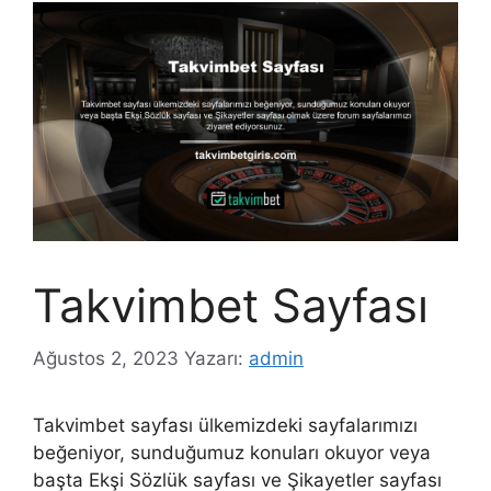
Takvimbet Sayfası
Ağustos 2, 2023
Yazarı:
admin
Takvimbet sayfası ülkemizdeki sayfalarımızı
beğeniyor, sunduğumuz konuları okuyor veya
başta Ekşi Sözlük sayfası ve Şikayetler sayfası