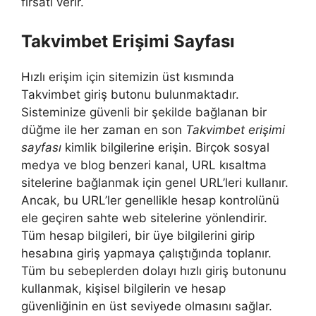
fırsatı verir.
Takvimbet Erişimi Sayfası
Hızlı erişim için sitemizin üst kısmında
Takvimbet giriş butonu bulunmaktadır.
Sisteminize güvenli bir şekilde bağlanan bir
düğme ile her zaman en son
Takvimbet erişimi
sayfası
kimlik bilgilerine erişin. Birçok sosyal
medya ve blog benzeri kanal, URL kısaltma
sitelerine bağlanmak için genel URL’leri kullanır.
Ancak, bu URL’ler genellikle hesap kontrolünü
ele geçiren sahte web sitelerine yönlendirir.
Tüm hesap bilgileri, bir üye bilgilerini girip
hesabına giriş yapmaya çalıştığında toplanır.
Tüm bu sebeplerden dolayı hızlı giriş butonunu
kullanmak, kişisel bilgilerin ve hesap
güvenliğinin en üst seviyede olmasını sağlar.