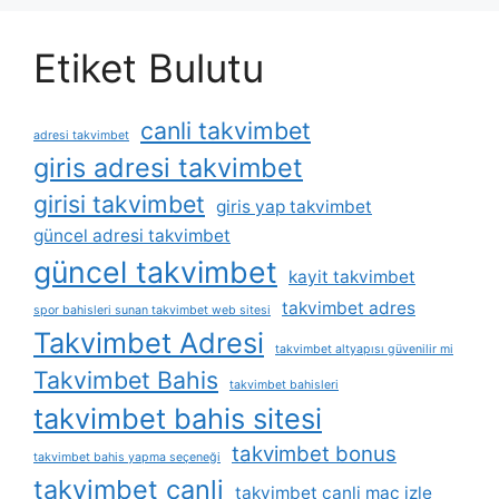
Etiket Bulutu
canli takvimbet
adresi takvimbet
giris adresi takvimbet
girisi takvimbet
giris yap takvimbet
güncel adresi takvimbet
güncel takvimbet
kayit takvimbet
takvimbet adres
spor bahisleri sunan takvimbet web sitesi
Takvimbet Adresi
takvimbet altyapısı güvenilir mi
Takvimbet Bahis
takvimbet bahisleri
takvimbet bahis sitesi
takvimbet bonus
takvimbet bahis yapma seçeneği
takvimbet canli
takvimbet canli maç izle