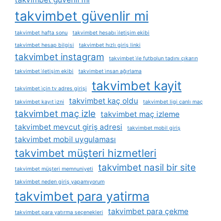
takvimbet güvenlir mi
takvimbet hafta sonu
takvimbet hesabı i̇letişim ekibi
takvimbet hesap bilgisi
takvimbet hızlı giriş linki
takvimbet instagram
takvimbet i̇le futbolun tadını çıkarın
takvimbet i̇letişim ekibi
takvimbet i̇nsan ağırlama
takvimbet kayit
takvimbet i̇çin tv adres girişi
takvimbet kaç oldu
takvimbet kayıt i̇zni
takvimbet ligi canlı maç
takvimbet maç izle
takvimbet maç izleme
takvimbet mevcut giriş adresi
takvimbet mobil giriş
takvimbet mobil uygulaması
takvimbet müşteri hizmetleri
takvimbet nasil bir site
takvimbet müşteri memnuniyeti
takvimbet neden giriş yapamıyorum
takvimbet para yatirma
takvimbet para çekme
takvimbet para yatırma seçenekleri