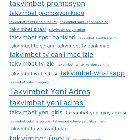
takvimbet promosyon
takvimbet promosyon kodu
takvimbet resmi web sitesi mi
takvimbet sanal spor bahisleri
takvimbet sitesi
takvimbet sosyal ağlar
takvimbet spor bahisleri
takvimbet sürekli erişim
takvimbet telegram
takvimbet tv canli maç
takvimbet tv canli maç izle
takvimbet tv izle
takvimbet twitter yardım canlı tv
takvimbet whatsapp
takvimbet web sitesi
takvimbet yatırım yapma
Takvimbet Yeni Adres
takvimbet yeni adresi
takvimbet yeni giris
takvimbet yeni giriş adresi
takvimbet çekilme sorunu
takvimbet ödeme sertifikası nedir
takvimbet üye avantajları
takvimbet üyelik