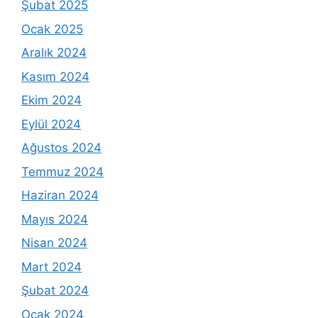
Şubat 2025
Ocak 2025
Aralık 2024
Kasım 2024
Ekim 2024
Eylül 2024
Ağustos 2024
Temmuz 2024
Haziran 2024
Mayıs 2024
Nisan 2024
Mart 2024
Şubat 2024
Ocak 2024