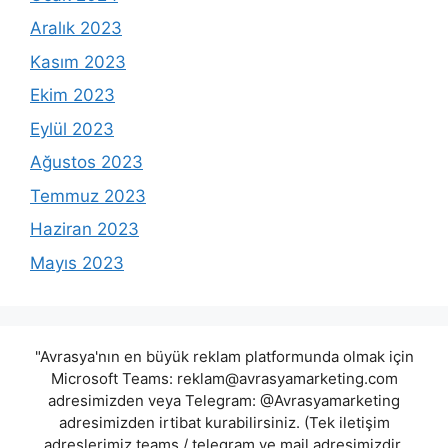
Aralık 2023
Kasım 2023
Ekim 2023
Eylül 2023
Ağustos 2023
Temmuz 2023
Haziran 2023
Mayıs 2023
"Avrasya'nın en büyük reklam platformunda olmak için
Microsoft Teams:
reklam@avrasyamarketing.com
adresimizden veya Telegram: @Avrasyamarketing
adresimizden irtibat kurabilirsiniz. (Tek iletişim
adreslerimiz teams / telegram ve mail adresimizdir.