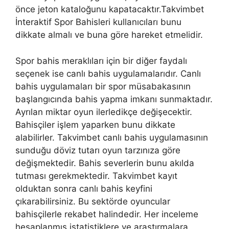
önce jeton kataloğunu kapatacaktır.Takvimbet
İnteraktif Spor Bahisleri kullanıcıları bunu
dikkate almalı ve buna göre hareket etmelidir.
Spor bahis meraklıları için bir diğer faydalı
seçenek ise canlı bahis uygulamalarıdır. Canlı
bahis uygulamaları bir spor müsabakasının
başlangıcında bahis yapma imkanı sunmaktadır.
Ayrılan miktar oyun ilerledikçe değişecektir.
Bahisçiler işlem yaparken bunu dikkate
alabilirler. Takvimbet canlı bahis uygulamasının
sunduğu döviz tutarı oyun tarzınıza göre
değişmektedir. Bahis severlerin bunu akılda
tutması gerekmektedir. Takvimbet kayıt
olduktan sonra canlı bahis keyfini
çıkarabilirsiniz. Bu sektörde oyuncular
bahisçilerle rekabet halindedir. Her inceleme
hesaplanmış istatistiklere ve araştırmalara