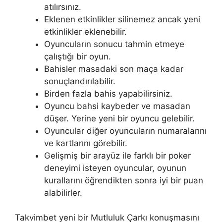
atılırsınız.
Eklenen etkinlikler silinemez ancak yeni
etkinlikler eklenebilir.
Oyuncuların sonucu tahmin etmeye
çalıştığı bir oyun.
Bahisler masadaki son maça kadar
sonuçlandırılabilir.
Birden fazla bahis yapabilirsiniz.
Oyuncu bahsi kaybeder ve masadan
düşer. Yerine yeni bir oyuncu gelebilir.
Oyuncular diğer oyuncuların numaralarını
ve kartlarını görebilir.
Gelişmiş bir arayüz ile farklı bir poker
deneyimi isteyen oyuncular, oyunun
kurallarını öğrendikten sonra iyi bir puan
alabilirler.
Takvimbet yeni bir Mutluluk Çarkı konuşmasını