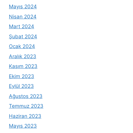
Mayıs 2024
Nisan 2024
Mart 2024
Şubat 2024
Ocak 2024
Aralık 2023
Kasım 2023
Ekim 2023
Eylül 2023
Ağustos 2023
Temmuz 2023
Haziran 2023
Mayıs 2023