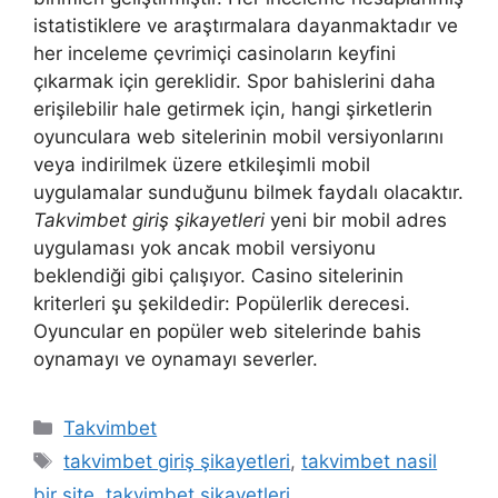
istatistiklere ve araştırmalara dayanmaktadır ve
her inceleme çevrimiçi casinoların keyfini
çıkarmak için gereklidir. Spor bahislerini daha
erişilebilir hale getirmek için, hangi şirketlerin
oyunculara web sitelerinin mobil versiyonlarını
veya indirilmek üzere etkileşimli mobil
uygulamalar sunduğunu bilmek faydalı olacaktır.
Takvimbet giriş şikayetleri
yeni bir mobil adres
uygulaması yok ancak mobil versiyonu
beklendiği gibi çalışıyor. Casino sitelerinin
kriterleri şu şekildedir: Popülerlik derecesi.
Oyuncular en popüler web sitelerinde bahis
oynamayı ve oynamayı severler.
Kategoriler
Takvimbet
Etiketler
takvimbet giriş şikayetleri
,
takvimbet nasil
bir site
,
takvimbet şikayetleri