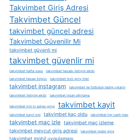
Takvimbet Giriş Adresi
Takvimbet Güncel
takvimbet güncel adresi
Takvimbet Güvenilir Mi
takvimbet güvenli mi
takvimbet güvenlir mi
takvimbet hafta sonu
takvimbet hesabı i̇letişim ekibi
takvimbet hesap bilgisi
takvimbet hızlı giriş linki
takvimbet instagram
takvimbet i̇le futbolun tadını çıkarın
takvimbet i̇letişim ekibi
takvimbet i̇nsan ağırlama
takvimbet kayit
takvimbet i̇çin tv adres girişi
takvimbet kaç oldu
takvimbet kayıt i̇zni
takvimbet ligi canlı maç
takvimbet maç izle
takvimbet maç izleme
takvimbet mevcut giriş adresi
takvimbet mobil giriş
takvimbet mobil uygulaması