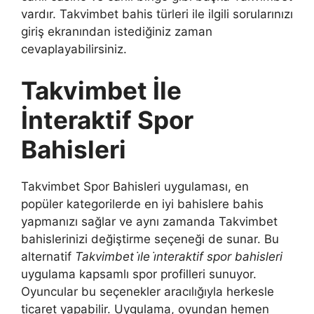
vardır. Takvimbet bahis türleri ile ilgili sorularınızı
giriş ekranından istediğiniz zaman
cevaplayabilirsiniz.
Takvimbet İle
İnteraktif Spor
Bahisleri
Takvimbet Spor Bahisleri uygulaması, en
popüler kategorilerde en iyi bahislere bahis
yapmanızı sağlar ve aynı zamanda Takvimbet
bahislerinizi değiştirme seçeneği de sunar. Bu
alternatif
Takvimbet i̇le i̇nteraktif spor bahisleri
uygulama kapsamlı spor profilleri sunuyor.
Oyuncular bu seçenekler aracılığıyla herkesle
ticaret yapabilir. Uygulama, oyundan hemen