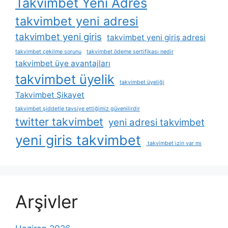
Takvimbet Yeni Adres
takvimbet yeni adresi
takvimbet yeni giris
takvimbet yeni giriş adresi
takvimbet çekilme sorunu
takvimbet ödeme sertifikası nedir
takvimbet üye avantajları
takvimbet üyelik
takvimbet üyeliği
Takvimbet Şikayet
takvimbet şiddetle tavsiye ettiğimiz güvenilirdir
twitter takvimbet
yeni adresi takvimbet
yeni giris takvimbet
takvimbet i̇zin var mı
Arşivler