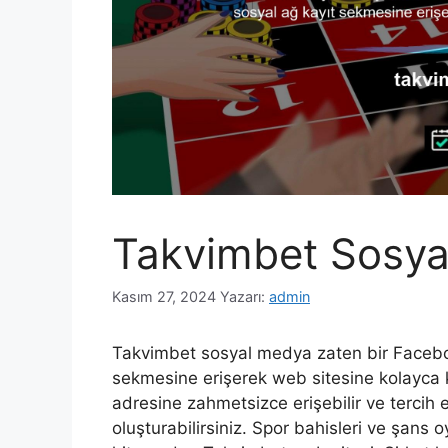
Takvimbet Sosy
Kasım 27, 2024
Yazarı:
admin
Takvimbet sosyal medya zaten bir Facebo
sekmesine erişerek web sitesine kolayca ka
adresine zahmetsizce erişebilir ve tercih 
oluşturabilirsiniz. Spor bahisleri ve şan